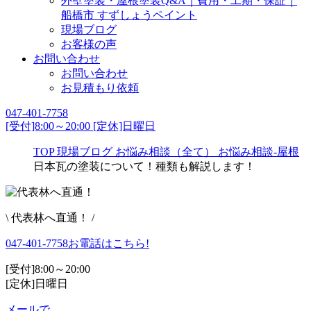
外壁塗装・屋根塗装Q&A｜費用・工期・保証｜
船橋市 すずしょうペイント
現場ブログ
お客様の声
お問い合わせ
お問い合わせ
お見積もり依頼
047-401-7758
[受付]8:00～20:00 [定休]日曜日
TOP
現場ブログ
お悩み相談（全て）
お悩み相談-屋根
日本瓦の塗装について！種類も解説します！
\ 代表林へ直通！ /
047-401-7758
お電話はこちら!
[受付]8:00～20:00
[定休]日曜日
メールで