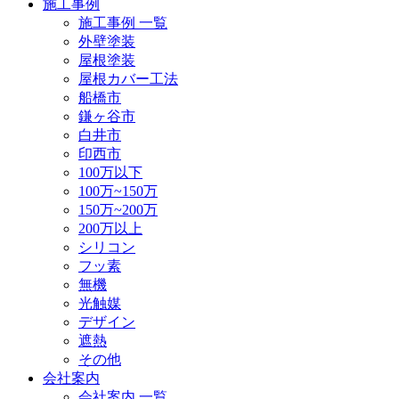
施工事例
施工事例 一覧
外壁塗装
屋根塗装
屋根カバー工法
船橋市
鎌ヶ谷市
白井市
印西市
100万以下
100万~150万
150万~200万
200万以上
シリコン
フッ素
無機
光触媒
デザイン
遮熱
その他
会社案内
会社案内 一覧