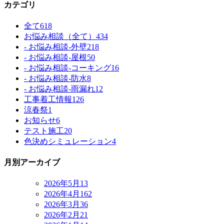
カテゴリ
全て
618
お悩み相談（全て）
434
- お悩み相談-外壁
218
- お悩み相談-屋根
50
- お悩み相談-コーキング
16
- お悩み相談-防水
8
- お悩み相談-雨漏れ
12
工事着工情報
126
涼春祭
1
お知らせ
6
テスト施工
20
色決めシミュレーション
4
月別アーカイブ
2026年5月
13
2026年4月
162
2026年3月
36
2026年2月
21