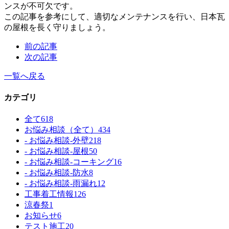
ンスが不可欠です。
この記事を参考にして、適切なメンテナンスを行い、日本瓦
の屋根を長く守りましょう。
前の記事
次の記事
一覧へ戻る
カテゴリ
全て
618
お悩み相談（全て）
434
- お悩み相談-外壁
218
- お悩み相談-屋根
50
- お悩み相談-コーキング
16
- お悩み相談-防水
8
- お悩み相談-雨漏れ
12
工事着工情報
126
涼春祭
1
お知らせ
6
テスト施工
20