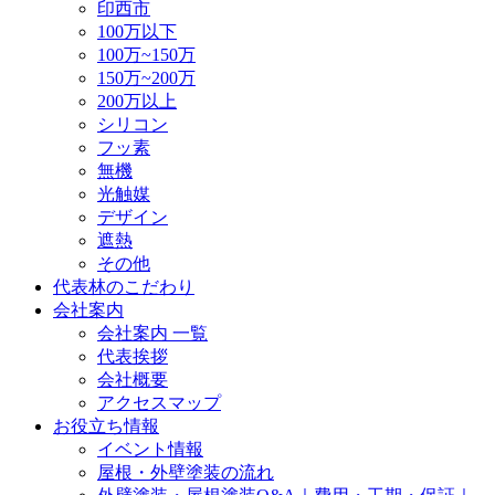
印西市
100万以下
100万~150万
150万~200万
200万以上
シリコン
フッ素
無機
光触媒
デザイン
遮熱
その他
代表林のこだわり
会社案内
会社案内 一覧
代表挨拶
会社概要
アクセスマップ
お役立ち情報
イベント情報
屋根・外壁塗装の流れ