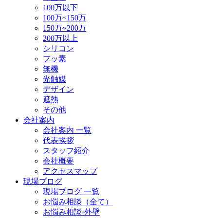
100万以下
100万~150万
150万~200万
200万以上
シリコン
フッ素
無機
光触媒
デザイン
遮熱
その他
会社案内
会社案内 一覧
代表挨拶
スタッフ紹介
会社概要
アクセスマップ
現場ブログ
現場ブログ 一覧
お悩み相談（全て）
お悩み相談-外壁