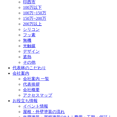
印西市
100万以下
100万~150万
150万~200万
200万以上
シリコン
フッ素
無機
光触媒
デザイン
遮熱
その他
代表林のこだわり
会社案内
会社案内 一覧
代表挨拶
会社概要
アクセスマップ
お役立ち情報
イベント情報
屋根・外壁塗装の流れ