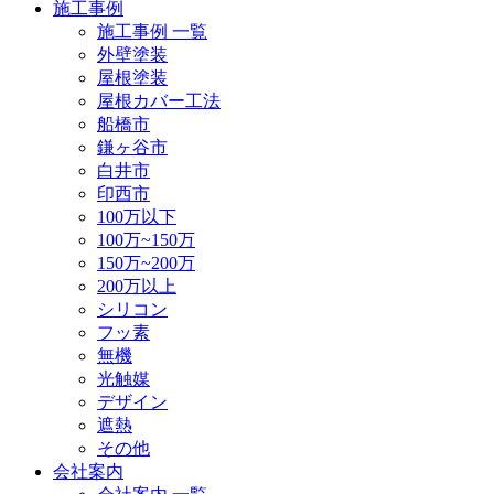
施工事例
施工事例 一覧
外壁塗装
屋根塗装
屋根カバー工法
船橋市
鎌ヶ谷市
白井市
印西市
100万以下
100万~150万
150万~200万
200万以上
シリコン
フッ素
無機
光触媒
デザイン
遮熱
その他
会社案内