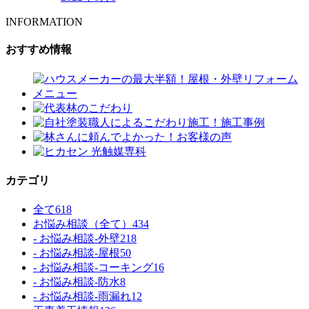
INFORMATION
おすすめ情報
カテゴリ
全て
618
お悩み相談（全て）
434
- お悩み相談-外壁
218
- お悩み相談-屋根
50
- お悩み相談-コーキング
16
- お悩み相談-防水
8
- お悩み相談-雨漏れ
12