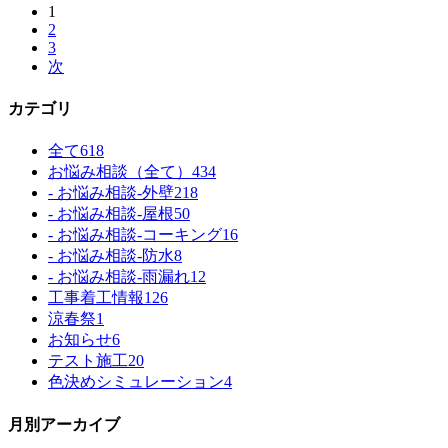
1
2
3
次
カテゴリ
全て
618
お悩み相談（全て）
434
- お悩み相談-外壁
218
- お悩み相談-屋根
50
- お悩み相談-コーキング
16
- お悩み相談-防水
8
- お悩み相談-雨漏れ
12
工事着工情報
126
涼春祭
1
お知らせ
6
テスト施工
20
色決めシミュレーション
4
月別アーカイブ