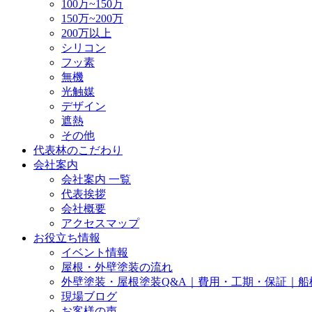
100万~150万
150万~200万
200万以上
シリコン
フッ素
無機
光触媒
デザイン
遮熱
その他
代表林のこだわり
会社案内
会社案内 一覧
代表挨拶
会社概要
アクセスマップ
お役立ち情報
イベント情報
屋根・外壁塗装の流れ
外壁塗装・屋根塗装Q&A｜費用・工期・保証｜船
現場ブログ
お客様の声