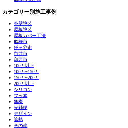
カテゴリー別施工事例
外壁塗装
屋根塗装
屋根カバー工法
船橋市
鎌ヶ谷市
白井市
印西市
100万以下
100万~150万
150万~200万
200万以上
シリコン
フッ素
無機
光触媒
デザイン
遮熱
その他