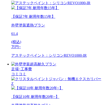
【保証7年 耐用年数15年】
外壁塗装遮熱プラン
61.4
(税込)
万円~
アステックペイント：シリコンREVO1000-IR
足場･工事費
コミコミ
【保証10年 耐用年数20年~】