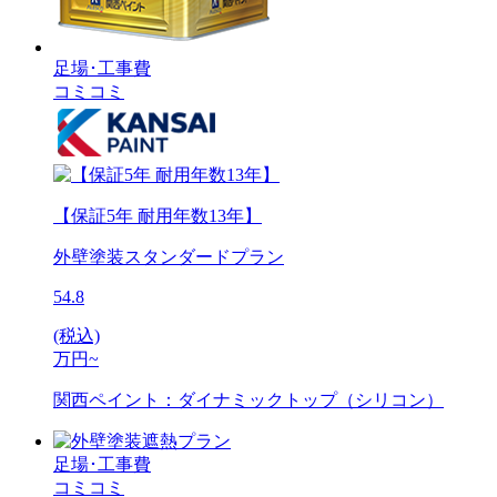
足場･工事費
コミコミ
【保証5年 耐用年数13年】
外壁塗装スタンダードプラン
54.8
(税込)
万円~
関西ペイント：ダイナミックトップ（シリコン）
足場･工事費
コミコミ