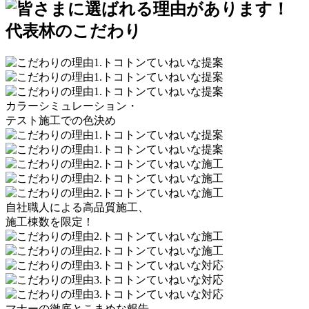
カラーシミュレーション・
テスト施工での
色決め
自社職人による
高品質施工
、
施工棟数を
限定！
マナーの徹底と
こまめな報告、