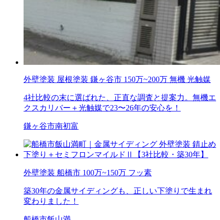
外壁塗装
屋根塗装
鎌ヶ谷市
150万~200万
無機
光触媒
4社比較の末に選ばれた、正直な調査と提案力。無機エ
クスカリバー＋光触媒で23〜26年の安心を！
鎌ヶ谷市南初富
外壁塗装
船橋市
100万~150万
フッ素
築30年の金属サイディングも、正しい下塗りで生まれ
変わりました！
船橋市飯山満