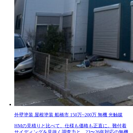
外壁塗装
屋根塗装
船橋市
150万~200万
無機
光触媒
HMの見積りと比べて、仕様も価格も正直に。難付着
サイディングを見抜く調査力と、23〜26年対応の無機