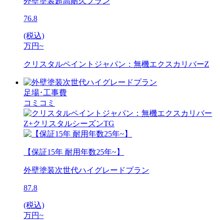
外壁塗装超高耐久プラン
76.8
(税込)
万円~
クリスタルペイントジャパン：無機エクスカリバーZ
足場･工事費
コミコミ
【保証15年 耐用年数25年~】
外壁塗装次世代ハイグレードプラン
87.8
(税込)
万円~