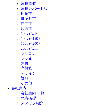
屋根塗装
屋根カバー工法
船橋市
鎌ヶ谷市
白井市
印西市
100万以下
100万~150万
150万~200万
200万以上
シリコン
フッ素
無機
光触媒
デザイン
遮熱
その他
会社案内
会社案内 一覧
代表挨拶
スタッフ紹介