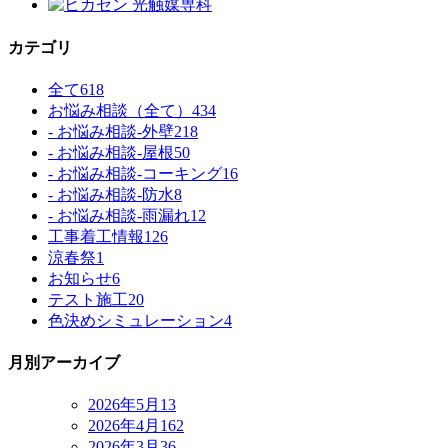
カテゴリ
全て
618
お悩み相談（全て）
434
- お悩み相談-外壁
218
- お悩み相談-屋根
50
- お悩み相談-コーキング
16
- お悩み相談-防水
8
- お悩み相談-雨漏れ
12
工事着工情報
126
涼春祭
1
お知らせ
6
テスト施工
20
色決めシミュレーション
4
月別アーカイブ
2026年5月
13
2026年4月
162
2026年3月
36