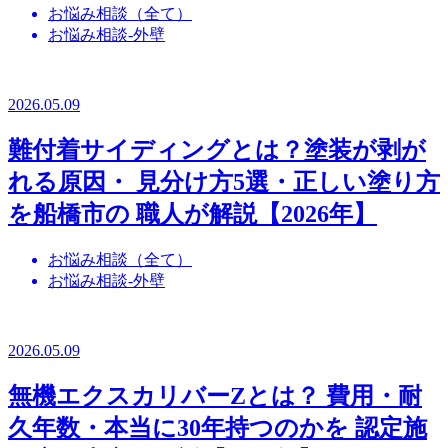
お悩み相談（全て）
お悩み相談-外壁
2026.05.09
難付着サイディングとは？塗装が剥が
れる原因・ 見分け方5選・正しい塗り方
を船橋市の 職人が解説【2026年】
お悩み相談（全て）
お悩み相談-外壁
2026.05.09
無機エクスカリバーZとは？ 費用・耐
久年数・本当に30年持つのかを 認定施