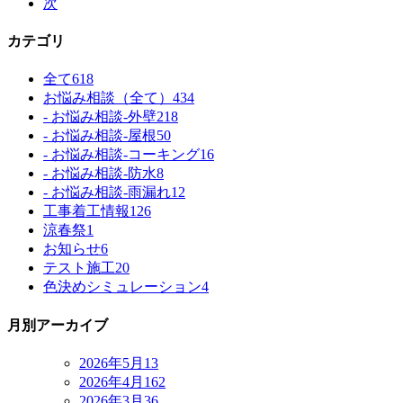
次
カテゴリ
全て
618
お悩み相談（全て）
434
- お悩み相談-外壁
218
- お悩み相談-屋根
50
- お悩み相談-コーキング
16
- お悩み相談-防水
8
- お悩み相談-雨漏れ
12
工事着工情報
126
涼春祭
1
お知らせ
6
テスト施工
20
色決めシミュレーション
4
月別アーカイブ
2026年5月
13
2026年4月
162
2026年3月
36