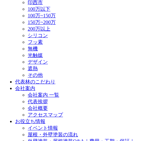
印西市
100万以下
100万~150万
150万~200万
200万以上
シリコン
フッ素
無機
光触媒
デザイン
遮熱
その他
代表林のこだわり
会社案内
会社案内 一覧
代表挨拶
会社概要
アクセスマップ
お役立ち情報
イベント情報
屋根・外壁塗装の流れ