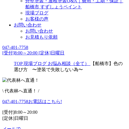
外壁塗装・屋根塗装Q&A｜費用・工期・保証｜
船橋市 すずしょうペイント
現場ブログ
お客様の声
お問い合わせ
お問い合わせ
お見積もり依頼
047-401-7758
[受付]8:00～20:00 [定休]日曜日
TOP
現場ブログ
お悩み相談（全て）
【船橋市】色の
選び方 〜塗装で失敗しない為〜
\ 代表林へ直通！ /
047-401-7758
お電話はこちら!
[受付]8:00～20:00
[定休]日曜日
メールで