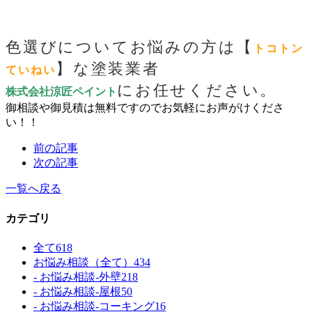
色選びについてお悩みの方は【
トコトン
】な塗装業者
ていねい
にお任せください。
株式会社涼匠ペイント
御相談や御見積は無料ですのでお気軽にお声がけくださ
い！！
前の記事
次の記事
一覧へ戻る
カテゴリ
全て
618
お悩み相談（全て）
434
- お悩み相談-外壁
218
- お悩み相談-屋根
50
- お悩み相談-コーキング
16