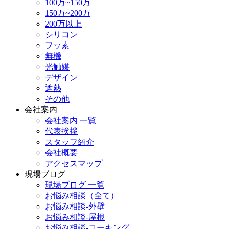
100万~150万
150万~200万
200万以上
シリコン
フッ素
無機
光触媒
デザイン
遮熱
その他
会社案内
会社案内 一覧
代表挨拶
スタッフ紹介
会社概要
アクセスマップ
現場ブログ
現場ブログ 一覧
お悩み相談（全て）
お悩み相談-外壁
お悩み相談-屋根
お悩み相談-コーキング