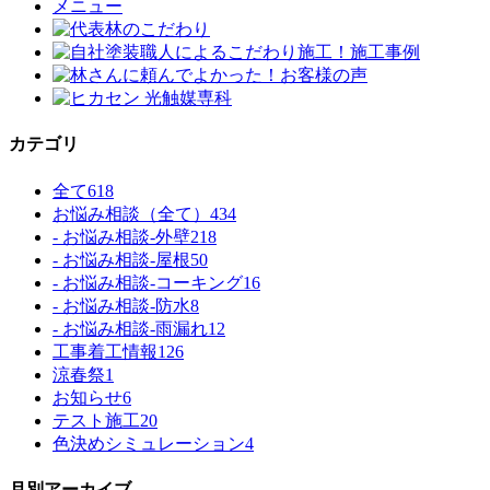
カテゴリ
全て
618
お悩み相談（全て）
434
- お悩み相談-外壁
218
- お悩み相談-屋根
50
- お悩み相談-コーキング
16
- お悩み相談-防水
8
- お悩み相談-雨漏れ
12
工事着工情報
126
涼春祭
1
お知らせ
6
テスト施工
20
色決めシミュレーション
4
月別アーカイブ