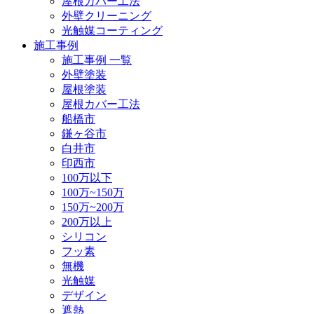
屋根カバー工法
外壁クリーニング
光触媒コーティング
施工事例
施工事例 一覧
外壁塗装
屋根塗装
屋根カバー工法
船橋市
鎌ヶ谷市
白井市
印西市
100万以下
100万~150万
150万~200万
200万以上
シリコン
フッ素
無機
光触媒
デザイン
遮熱