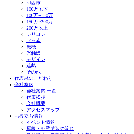
印西市
100万以下
100万~150万
150万~200万
200万以上
シリコン
フッ素
無機
光触媒
デザイン
遮熱
その他
代表林のこだわり
会社案内
会社案内 一覧
代表挨拶
会社概要
アクセスマップ
お役立ち情報
イベント情報
屋根・外壁塗装の流れ