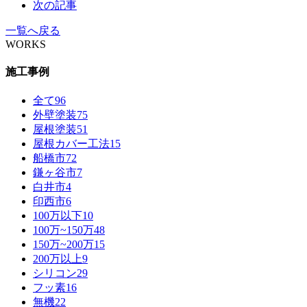
次の記事
一覧へ戻る
WORKS
施工事例
全て
96
外壁塗装
75
屋根塗装
51
屋根カバー工法
15
船橋市
72
鎌ヶ谷市
7
白井市
4
印西市
6
100万以下
10
100万~150万
48
150万~200万
15
200万以上
9
シリコン
29
フッ素
16
無機
22