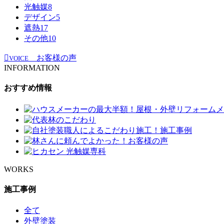
光触媒
8
デザイン
5
遮熱
17
その他
10
お客様の声
VOICE
INFORMATION
おすすめ情報
WORKS
施工事例
全て
外壁塗装