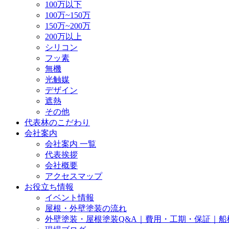
100万以下
100万~150万
150万~200万
200万以上
シリコン
フッ素
無機
光触媒
デザイン
遮熱
その他
代表林のこだわり
会社案内
会社案内 一覧
代表挨拶
会社概要
アクセスマップ
お役立ち情報
イベント情報
屋根・外壁塗装の流れ
外壁塗装・屋根塗装Q&A｜費用・工期・保証｜船