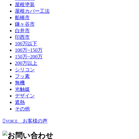
屋根塗装
屋根カバー工法
船橋市
鎌ヶ谷市
白井市
印西市
100万以下
100万~150万
150万~200万
200万以上
シリコン
フッ素
無機
光触媒
デザイン
遮熱
その他
お客様の声
VOICE