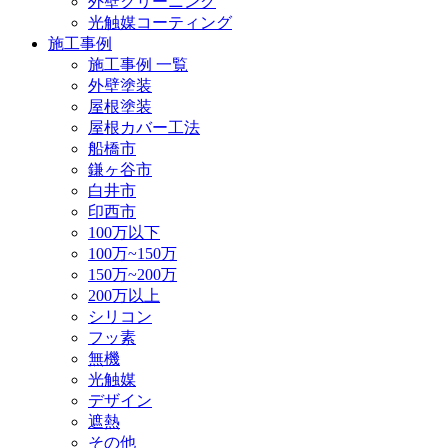
外壁クリーニング
光触媒コーティング
施工事例
施工事例 一覧
外壁塗装
屋根塗装
屋根カバー工法
船橋市
鎌ヶ谷市
白井市
印西市
100万以下
100万~150万
150万~200万
200万以上
シリコン
フッ素
無機
光触媒
デザイン
遮熱
その他