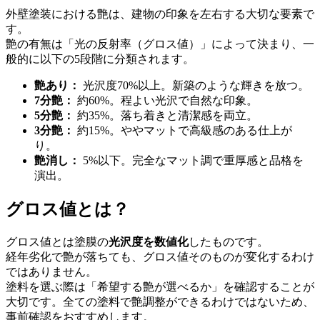
外壁塗装における艶は、建物の印象を左右する大切な要素で
す。
艶の有無は「光の反射率（グロス値）」によって決まり、一
般的に以下の5段階に分類されます。
艶あり：
光沢度70%以上。新築のような輝きを放つ。
7分艶：
約60%。程よい光沢で自然な印象。
5分艶：
約35%。落ち着きと清潔感を両立。
3分艶：
約15%。ややマットで高級感のある仕上が
り。
艶消し：
5%以下。完全なマット調で重厚感と品格を
演出。
グロス値とは？
グロス値とは塗膜の
光沢度を数値化
したものです。
経年劣化で艶が落ちても、グロス値そのものが変化するわけ
ではありません。
塗料を選ぶ際は「希望する艶が選べるか」を確認することが
大切です。全ての塗料で艶調整ができるわけではないため、
事前確認をおすすめします。