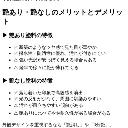
艶あり・艶なしのメリットとデメリッ
ト
▶ 艶あり塗料の特徴
✅ 新築のようなツヤ感で見た目が華やか
✅ 撥水性・防汚性に優れ、汚れが付きにくい
⚠️ 強い光沢が安っぽく見える場合もある
⚠️ 経年で徐々に艶が薄れてくる
▶ 艶なし塗料の特徴
✅ 落ち着いた印象で高級感を演出
✅ 光の反射が少なく、周囲に馴染みやすい
⚠️ 汚れが目立ちやすい傾向がある
⚠️ 艶ありに比べてやや耐久性が劣る場合がある
外観デザインを重視するなら「艶消し」や「3分艶」。