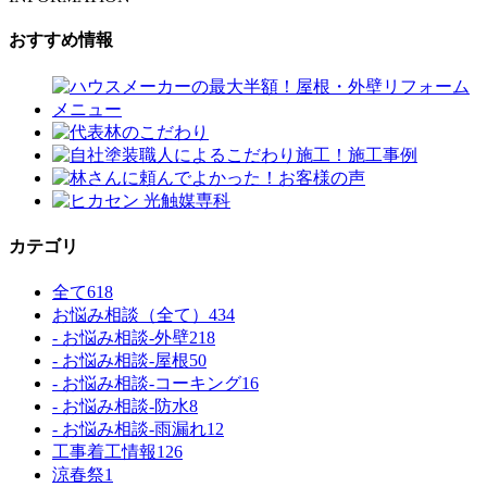
おすすめ情報
カテゴリ
全て
618
お悩み相談（全て）
434
- お悩み相談-外壁
218
- お悩み相談-屋根
50
- お悩み相談-コーキング
16
- お悩み相談-防水
8
- お悩み相談-雨漏れ
12
工事着工情報
126
涼春祭
1