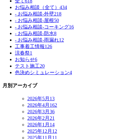
全て
618
お悩み相談（全て）
434
- お悩み相談-外壁
218
- お悩み相談-屋根
50
- お悩み相談-コーキング
16
- お悩み相談-防水
8
- お悩み相談-雨漏れ
12
工事着工情報
126
涼春祭
1
お知らせ
6
テスト施工
20
色決めシミュレーション
4
月別アーカイブ
2026年5月
13
2026年4月
162
2026年3月
36
2026年2月
21
2026年1月
14
2025年12月
12
2025年11月
11