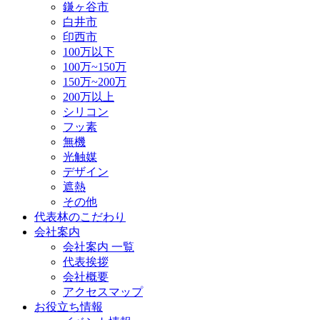
鎌ヶ谷市
白井市
印西市
100万以下
100万~150万
150万~200万
200万以上
シリコン
フッ素
無機
光触媒
デザイン
遮熱
その他
代表林のこだわり
会社案内
会社案内 一覧
代表挨拶
会社概要
アクセスマップ
お役立ち情報