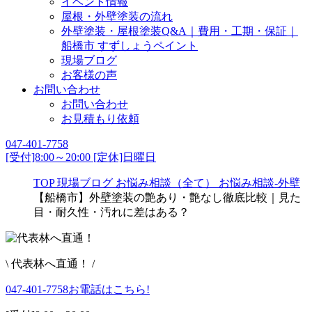
イベント情報
屋根・外壁塗装の流れ
外壁塗装・屋根塗装Q&A｜費用・工期・保証｜
船橋市 すずしょうペイント
現場ブログ
お客様の声
お問い合わせ
お問い合わせ
お見積もり依頼
047-401-7758
[受付]8:00～20:00 [定休]日曜日
TOP
現場ブログ
お悩み相談（全て）
お悩み相談-外壁
【船橋市】外壁塗装の艶あり・艶なし徹底比較｜見た
目・耐久性・汚れに差はある？
\ 代表林へ直通！ /
047-401-7758
お電話はこちら!