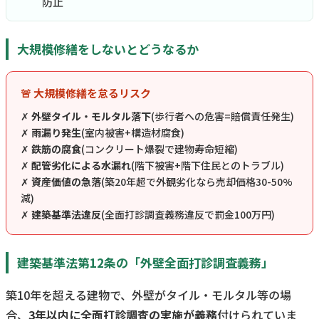
防止
大規模修繕をしないとどうなるか
🚨 大規模修繕を怠るリスク
✗
外壁タイル・モルタル落下
(歩行者への危害=賠償責任発生)
✗
雨漏り発生
(室内被害+構造材腐食)
✗
鉄筋の腐食
(コンクリート爆裂で建物寿命短縮)
✗
配管劣化による水漏れ
(階下被害+階下住民とのトラブル)
✗
資産価値の急落
(築20年超で外観劣化なら売却価格30-50%
減)
✗
建築基準法違反
(全面打診調査義務違反で罰金100万円)
建築基準法第12条の「外壁全面打診調査義務」
築10年を超える建物で、外壁がタイル・モルタル等の場
合、
3年以内に全面打診調査の実施が義務
付けられていま