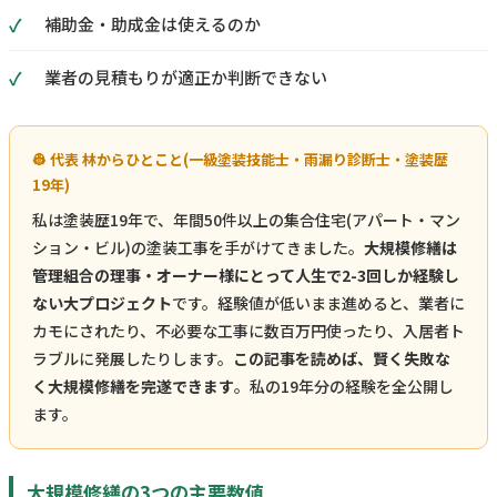
補助金・助成金は使えるのか
業者の見積もりが適正か判断できない
👷 代表 林からひとこと(一級塗装技能士・雨漏り診断士・塗装歴
19年)
私は塗装歴19年で、年間50件以上の集合住宅(アパート・マン
ション・ビル)の塗装工事を手がけてきました。
大規模修繕は
管理組合の理事・オーナー様にとって人生で2-3回しか経験し
ない大プロジェクト
です。経験値が低いまま進めると、業者に
カモにされたり、不必要な工事に数百万円使ったり、入居者ト
ラブルに発展したりします。
この記事を読めば、賢く失敗な
く大規模修繕を完遂できます
。私の19年分の経験を全公開し
ます。
大規模修繕の3つの主要数値