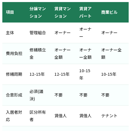
分譲マン
賃貸マン
賃貸ア
項目
商業ビル
ション
ション
パート
オーナ
主体
管理組合
オーナー
オーナー
ー
修繕積立
オーナー
オーナ
オーナー全
費用負担
金
全額
ー全額
額
10-15
修繕周期
12-15年
12-15年
10-15年
年
必須(議
合意形成
不要
不要
不要
決)
入居者対
区分所有
賃借人
賃借人
テナント
応
者