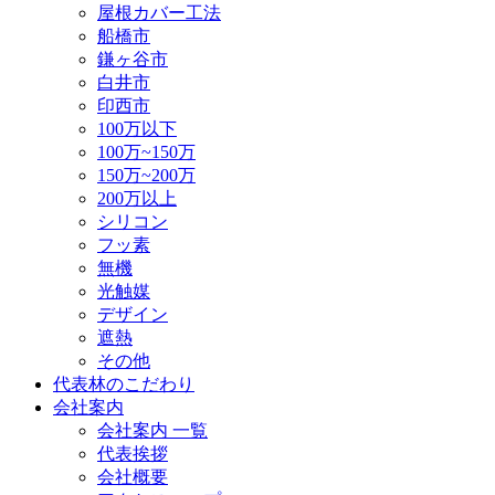
屋根カバー工法
船橋市
鎌ヶ谷市
白井市
印西市
100万以下
100万~150万
150万~200万
200万以上
シリコン
フッ素
無機
光触媒
デザイン
遮熱
その他
代表林のこだわり
会社案内
会社案内 一覧
代表挨拶
会社概要