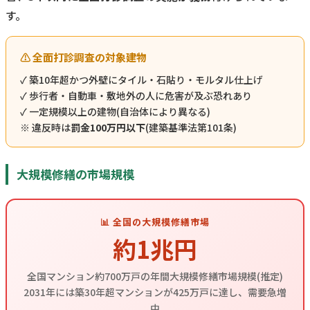
す。
⚠️ 全面打診調査の対象建物
✓ 築10年超かつ外壁にタイル・石貼り・モルタル仕上げ
✓ 歩行者・自動車・敷地外の人に危害が及ぶ恐れあり
✓ 一定規模以上の建物(自治体により異なる)
※ 違反時は
罰金100万円以下
(建築基準法第101条)
大規模修繕の市場規模
📊 全国の大規模修繕市場
約1兆円
全国マンション約700万戸の年間大規模修繕市場規模(推定)
2031年には築30年超マンションが425万戸に達し、需要急増
中