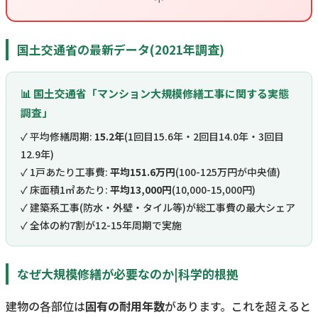
国土交通省の最新データ(2021年調査)
📊 国土交通省「マンション大規模修繕工事に関する実態
調査」
✓ 平均修繕周期:
15.2年
(1回目15.6年・2回目14.0年・3回目
12.9年)
✓ 1戸あたり工事費:
平均151.6万円
(100-125万円が中央値)
✓ 床面積1㎡あたり:
平均13,000円
(10,000-15,000円)
✓ 建築系工事(防水・外壁・タイル等)が総工事費の最大シェア
✓ 全体の約7割が12-15年周期で実施
なぜ大規模修繕が必要なのか|科学的根拠
建物の各部位は
固有の耐用年数
があります。これを超えると