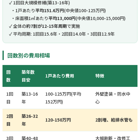
✓ 1回目大規模修繕(築13-16年)
・1戸あたり
平均151.6万円
(中央値100-125万円)
・床面積1㎡あたり
平均13,000円
(中央値10,000-15,000円)
✓ 全体の
約7割が12-15年周期
で実施
✓ 平均周期: 1回目15.6年・2回目14.0年・3回目12.9年
回数別の費用相場
回
築年数
1戸あたり費用
特徴
数
目安
1回
築13-16
100-125万円(平均
外壁塗装・防水中
目
年
152万円)
心
2回
築26-32
120-150万円
2割増、給排水管も
目
年
3回
築40-48
大幅刷新・改修工