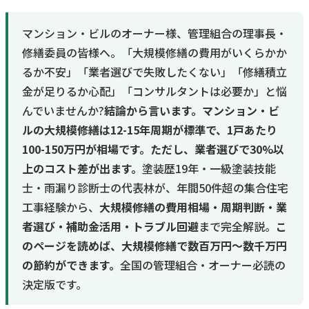
マンション・ビルのオーナー様、管理組合の理事長・
修繕委員の皆様へ。「大規模修繕の費用がいくらかか
るか不安」「業者選びで失敗したくない」「修繕積立
金が足りるか心配」「コンサルタントは必要か」と悩
んでいませんか?
結論から言います。マンション・ビ
ルの大規模修繕は12-15年周期が標準で、1戸あたり
100-150万円が相場です。ただし、業者選びで30%以
上のコスト差が出ます。
塗装歴19年・一級塗装技能
士・雨漏り診断士の代表林が、年間50件超の集合住宅
工事経験から、
大規模修繕の費用相場・周期判断・業
者選び・補助金活用・トラブル回避
まで完全解説。
こ
のページを読めば、大規模修繕で数百万円〜数千万円
の節約ができます。
全国の管理組合・オーナー必読の
決定版です。