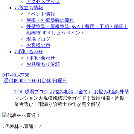
アクセスマップ
お役立ち情報
イベント情報
屋根・外壁塗装の流れ
外壁塗装・屋根塗装Q&A｜費用・工期・保証｜
船橋市 すずしょうペイント
現場ブログ
お客様の声
お問い合わせ
お問い合わせ
お見積もり依頼
047-401-7758
[受付]8:00～20:00 [定休]日曜日
TOP
現場ブログ
お悩み相談（全て）
お悩み相談-外壁
マンション大規模修繕完全ガイド｜費用相場・周期・
業者選び｜雨漏り診断士19年が完全解説
\ 代表林へ直通！ /