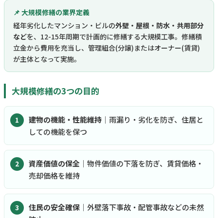
📌 大規模修繕の業界定義
経年劣化したマンション・ビルの
外壁・屋根・防水・共用部分
など
を、12-15年周期で計画的に修繕する大規模工事。修繕積
立金から費用を充当し、管理組合(分譲)またはオーナー(賃貸)
が主体となって実施。
大規模修繕の3つの目的
建物の機能・性能維持
｜雨漏り・劣化を防ぎ、住居と
しての機能を保つ
資産価値の保全
｜物件価値の下落を防ぎ、賃貸価格・
売却価格を維持
住民の安全確保
｜外壁落下事故・配管事故などの未然