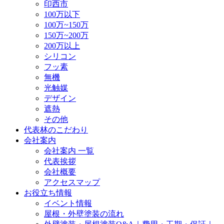
印西市
100万以下
100万~150万
150万~200万
200万以上
シリコン
フッ素
無機
光触媒
デザイン
遮熱
その他
代表林のこだわり
会社案内
会社案内 一覧
代表挨拶
会社概要
アクセスマップ
お役立ち情報
イベント情報
屋根・外壁塗装の流れ