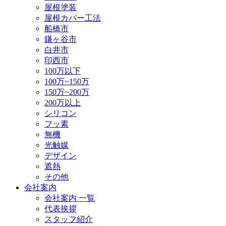
屋根塗装
屋根カバー工法
船橋市
鎌ヶ谷市
白井市
印西市
100万以下
100万~150万
150万~200万
200万以上
シリコン
フッ素
無機
光触媒
デザイン
遮熱
その他
会社案内
会社案内 一覧
代表挨拶
スタッフ紹介