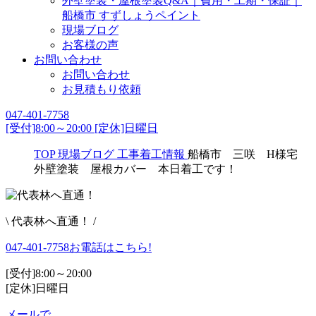
外壁塗装・屋根塗装Q&A｜費用・工期・保証｜
船橋市 すずしょうペイント
現場ブログ
お客様の声
お問い合わせ
お問い合わせ
お見積もり依頼
047-401-7758
[受付]8:00～20:00 [定休]日曜日
TOP
現場ブログ
工事着工情報
船橋市 三咲 H様宅
外壁塗装 屋根カバー 本日着工です！
\ 代表林へ直通！ /
047-401-7758
お電話はこちら!
[受付]8:00～20:00
[定休]日曜日
メールで