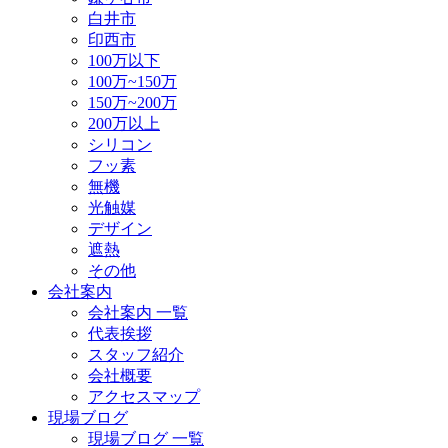
白井市
印西市
100万以下
100万~150万
150万~200万
200万以上
シリコン
フッ素
無機
光触媒
デザイン
遮熱
その他
会社案内
会社案内 一覧
代表挨拶
スタッフ紹介
会社概要
アクセスマップ
現場ブログ
現場ブログ 一覧