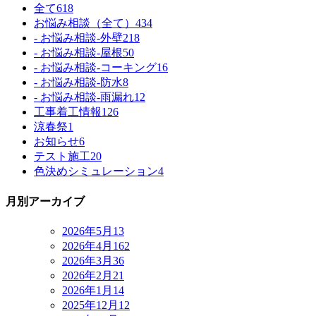
全て
618
お悩み相談（全て）
434
- お悩み相談-外壁
218
- お悩み相談-屋根
50
- お悩み相談-コーキング
16
- お悩み相談-防水
8
- お悩み相談-雨漏れ
12
工事着工情報
126
涼春祭
1
お知らせ
6
テスト施工
20
色決めシミュレーション
4
月別アーカイブ
2026年5月
13
2026年4月
162
2026年3月
36
2026年2月
21
2026年1月
14
2025年12月
12