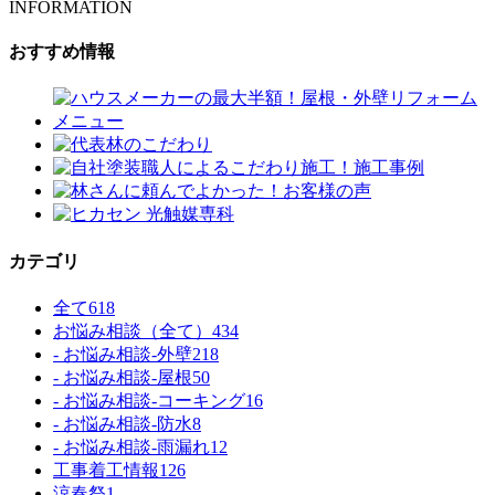
INFORMATION
おすすめ情報
カテゴリ
全て
618
お悩み相談（全て）
434
- お悩み相談-外壁
218
- お悩み相談-屋根
50
- お悩み相談-コーキング
16
- お悩み相談-防水
8
- お悩み相談-雨漏れ
12
工事着工情報
126
涼春祭
1