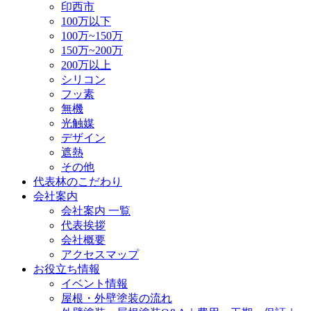
印西市
100万以下
100万~150万
150万~200万
200万以上
シリコン
フッ素
無機
光触媒
デザイン
遮熱
その他
代表林のこだわり
会社案内
会社案内 一覧
代表挨拶
会社概要
アクセスマップ
お役立ち情報
イベント情報
屋根・外壁塗装の流れ