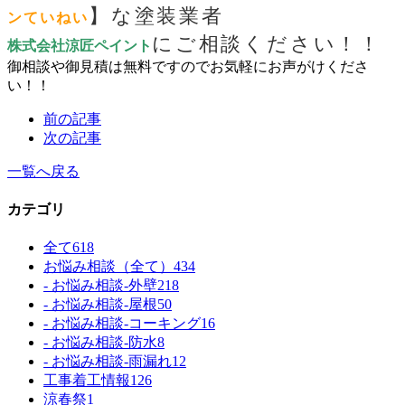
】な塗装業者
ンていねい
にご相談ください！！
株式会社涼匠ペイント
御相談や御見積は無料ですのでお気軽にお声がけくださ
い！！
前の記事
次の記事
一覧へ戻る
カテゴリ
全て
618
お悩み相談（全て）
434
- お悩み相談-外壁
218
- お悩み相談-屋根
50
- お悩み相談-コーキング
16
- お悩み相談-防水
8
- お悩み相談-雨漏れ
12
工事着工情報
126
涼春祭
1