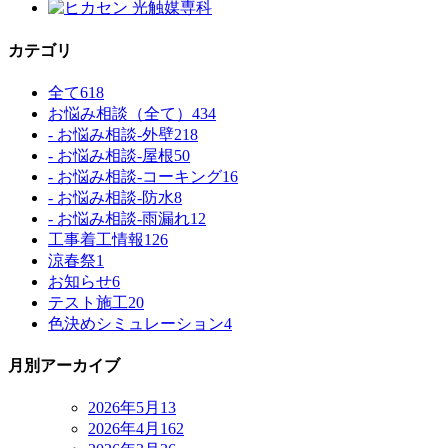
カテゴリ
全て
618
お悩み相談（全て）
434
- お悩み相談-外壁
218
- お悩み相談-屋根
50
- お悩み相談-コーキング
16
- お悩み相談-防水
8
- お悩み相談-雨漏れ
12
工事着工情報
126
涼春祭
1
お知らせ
6
テスト施工
20
色決めシミュレーション
4
月別アーカイブ
2026年5月
13
2026年4月
162