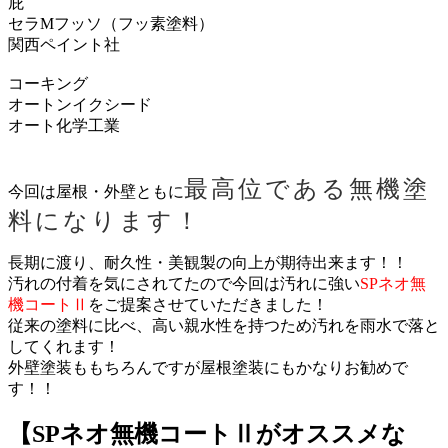
庇
セラMフッソ（フッ素塗料）
関西ペイント社
コーキング
オートンイクシード
オート化学工業
最高位である無機塗
今回は屋根・外壁ともに
料になります！
長期に渡り、耐久性・美観製の向上が期待出来ます！！
汚れの付着を気にされてたので今回は汚れに強い
SPネオ無
機コートⅡ
をご提案させていただきました！
従来の塗料に比べ、高い親水性を持つため汚れを雨水で落と
してくれます！
外壁塗装ももちろんですが屋根塗装にもかなりお勧めで
す！！
【SPネオ無機コートⅡがオススメな