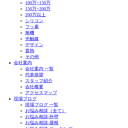
100万~150万
150万~200万
200万以上
シリコン
フッ素
無機
光触媒
デザイン
遮熱
その他
会社案内
会社案内 一覧
代表挨拶
スタッフ紹介
会社概要
アクセスマップ
現場ブログ
現場ブログ 一覧
お悩み相談（全て）
お悩み相談-外壁
お悩み相談-屋根