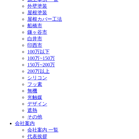
外壁塗装
屋根塗装
屋根カバー工法
船橋市
鎌ヶ谷市
白井市
印西市
100万以下
100万~150万
150万~200万
200万以上
シリコン
フッ素
無機
光触媒
デザイン
遮熱
その他
会社案内
会社案内 一覧
代表挨拶