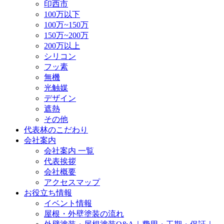
印西市
100万以下
100万~150万
150万~200万
200万以上
シリコン
フッ素
無機
光触媒
デザイン
遮熱
その他
代表林のこだわり
会社案内
会社案内 一覧
代表挨拶
会社概要
アクセスマップ
お役立ち情報
イベント情報
屋根・外壁塗装の流れ