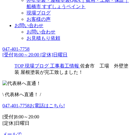
外壁塗装・屋根塗装Q&A｜費用・工期・保証｜
船橋市 すずしょうペイント
現場ブログ
お客様の声
お問い合わせ
お問い合わせ
お見積もり依頼
047-401-7758
[受付]8:00～20:00 [定休]日曜日
TOP
現場ブログ
工事着工情報
佐倉市 工場 外壁塗
装 屋根塗装が完工致しました！
\ 代表林へ直通！ /
047-401-7758
お電話はこちら!
[受付]8:00～20:00
[定休]日曜日
メールで