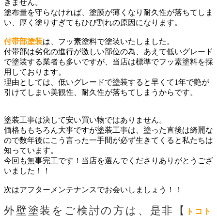
きません。
塗布量を守らなければ、塗膜が薄くなり耐久性が落ちてしま
い、厚く塗りすぎてもひび割れの原因になります。
付帯部塗装
は、フッ素塗料で塗装いたしました。
付帯部は劣化の進行が激しい部位の為、あえて低いグレード
で塗装する
業者も多いですが、当店は標準でフッ素塗料を採
用しております。
理由としては、低いグレードで塗装すると早くて1年で艶が
引けてしまい美観性、耐久性が落ちてしまうからです。
塗装工事は決して安い買い物ではありません。
価格ももちろん大事ですが塗装工事は、塗った直後は綺麗な
ので数年後にこう言った一手間が必ず生きてくると私たちは
知っています。
今回も無事完工です！当店を選んでくださりありがとうござ
いました！！
次はアフターメンテナンスでお会いしましょう！！
外壁塗装をご検討の方は、是非【
トコト