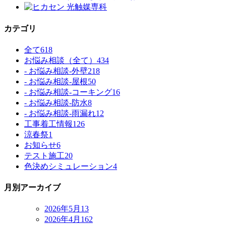
カテゴリ
全て
618
お悩み相談（全て）
434
- お悩み相談-外壁
218
- お悩み相談-屋根
50
- お悩み相談-コーキング
16
- お悩み相談-防水
8
- お悩み相談-雨漏れ
12
工事着工情報
126
涼春祭
1
お知らせ
6
テスト施工
20
色決めシミュレーション
4
月別アーカイブ
2026年5月
13
2026年4月
162