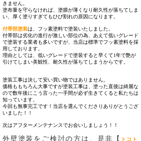
きません。
塗布量を守らなければ、塗膜が薄くなり耐久性が落ちてしま
い、厚く塗りすぎてもひび割れの原因になります。
付帯部塗装
は、フッ素塗料で塗装いたしました。
付帯部は劣化の進行が激しい部位の為、あえて低いグレード
で塗装する
業者も多いですが、当店は標準でフッ素塗料を採
用しております。
理由としては、低いグレードで塗装すると早くて1年で艶が
引けてしまい美観性、耐久性が落ちてしまうからです。
塗装工事は決して安い買い物ではありません。
価格ももちろん大事ですが塗装工事は、塗った直後は綺麗な
ので数年後にこう言った一手間が必ず生きてくると私たちは
知っています。
今回も無事完工です！当店を選んでくださりありがとうござ
いました！！
次はアフターメンテナンスでお会いしましょう！！
外壁塗装をご検討の方は、是非【
トコト