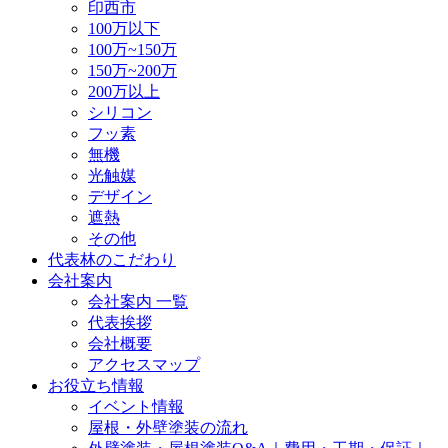
印西市
100万以下
100万~150万
150万~200万
200万以上
シリコン
フッ素
無機
光触媒
デザイン
遮熱
その他
代表林のこだわり
会社案内
会社案内 一覧
代表挨拶
会社概要
アクセスマップ
お役立ち情報
イベント情報
屋根・外壁塗装の流れ