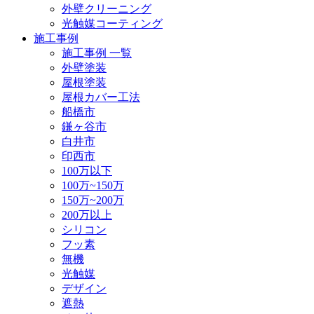
外壁クリーニング
光触媒コーティング
施工事例
施工事例 一覧
外壁塗装
屋根塗装
屋根カバー工法
船橋市
鎌ヶ谷市
白井市
印西市
100万以下
100万~150万
150万~200万
200万以上
シリコン
フッ素
無機
光触媒
デザイン
遮熱