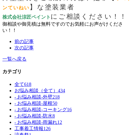
】な塗装業者
ンていねい
にご相談ください！！
株式会社涼匠ペイント
御相談や御見積は無料ですのでお気軽にお声がけくださ
い！！
前の記事
次の記事
一覧へ戻る
カテゴリ
全て
618
お悩み相談（全て）
434
- お悩み相談-外壁
218
- お悩み相談-屋根
50
- お悩み相談-コーキング
16
- お悩み相談-防水
8
- お悩み相談-雨漏れ
12
工事着工情報
126
涼春祭
1