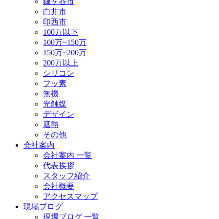
鎌ヶ谷市
白井市
印西市
100万以下
100万~150万
150万~200万
200万以上
シリコン
フッ素
無機
光触媒
デザイン
遮熱
その他
会社案内
会社案内 一覧
代表挨拶
スタッフ紹介
会社概要
アクセスマップ
現場ブログ
現場ブログ 一覧