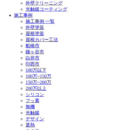
外壁クリーニング
光触媒コーティング
施工事例
施工事例 一覧
外壁塗装
屋根塗装
屋根カバー工法
船橋市
鎌ヶ谷市
白井市
印西市
100万以下
100万~150万
150万~200万
200万以上
シリコン
フッ素
無機
光触媒
デザイン
遮熱