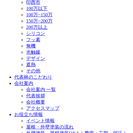
印西市
100万以下
100万~150万
150万~200万
200万以上
シリコン
フッ素
無機
光触媒
デザイン
遮熱
その他
代表林のこだわり
会社案内
会社案内 一覧
代表挨拶
会社概要
アクセスマップ
お役立ち情報
イベント情報
屋根・外壁塗装の流れ