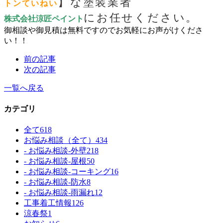
】な塗装業者
トンていねい
にお任せください。
株式会社涼匠ペイント
御相談や御見積は無料ですのでお気軽にお声がけくださ
い！！
前の記事
次の記事
一覧へ戻る
カテゴリ
全て
618
お悩み相談（全て）
434
- お悩み相談-外壁
218
- お悩み相談-屋根
50
- お悩み相談-コーキング
16
- お悩み相談-防水
8
- お悩み相談-雨漏れ
12
工事着工情報
126
涼春祭
1