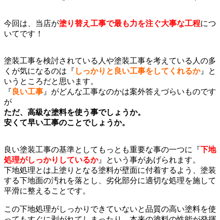
今回は、当店が
塗り替え工事で最も力を注ぐ大事な工程
につ
いてです！
塗装工事を検討されている人や塗装工事を考えている人の多
くが気になるのは『
しっかりと良い工事をしてくれるか
』と
いうところだと思います。
『
良い工事
』がどんな工事なのかは案外答えづらいものです
が
ただ、高級な塗料を使う事でしょうか。
安くて早い工事のことでしょうか。
良い塗装工事の基準としてもっとも重要な事の一つに『
下地
処理がしっかりしているか
』という事があげられます。
下地処理とは上塗りとなる塗料が壁面に付着するよう、塗装
する下地面の汚れを落とし、劣化部分に適切な処理を施して
平滑に整えることです。
この下地処理がしっかりできていないと品質の高い塗料を使
ってもすぐに剥がれてしまったり、本来の塗料の性能が発揮