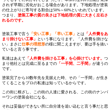
されず早期に劣化がおこる場合があります。下地処理が塗装
の仕上がりに寄与する割合は50%～60%といわれています。
つまり、
塗装工事の質の良さは下地処理の質に大きく左右さ
れるのです。
塗装工事で言う
「安い工事」「早い工事」
とは
「人件費をあ
まり掛けない工事」
という事になります。
「人件費を掛けな
い」まさに
仕事の理想形
の様に聞こえますが、
要は手を抜い
ていると言う事です。
私達はあえて
「人件費を掛ける工事」を心掛けています。
つ
まり他社とは完成に至るまでの
「一手間、二手間」
が違うの
です。
塗装完了から
10
数年先を見据えた時、その「一手間」が生き
てくることをプロの私達は知っているからです。
この街に根ざし、この街の人達に愛される、この街のナンバ
ーワンの塗装会社になる。
それは妥協ができない所に自分達を追い込むと言う事だと思