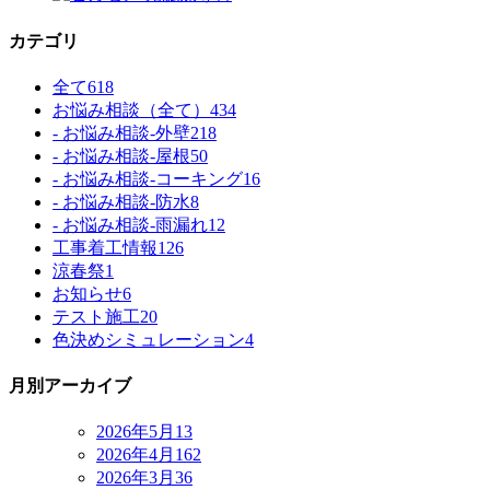
カテゴリ
全て
618
お悩み相談（全て）
434
- お悩み相談-外壁
218
- お悩み相談-屋根
50
- お悩み相談-コーキング
16
- お悩み相談-防水
8
- お悩み相談-雨漏れ
12
工事着工情報
126
涼春祭
1
お知らせ
6
テスト施工
20
色決めシミュレーション
4
月別アーカイブ
2026年5月
13
2026年4月
162
2026年3月
36