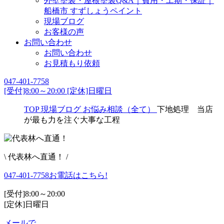
外壁塗装・屋根塗装Q&A｜費用・工期・保証｜
船橋市 すずしょうペイント
現場ブログ
お客様の声
お問い合わせ
お問い合わせ
お見積もり依頼
047-401-7758
[受付]8:00～20:00 [定休]日曜日
TOP
現場ブログ
お悩み相談（全て）
下地処理 当店
が最も力を注ぐ大事な工程
\ 代表林へ直通！ /
047-401-7758
お電話はこちら!
[受付]8:00～20:00
[定休]日曜日
メールで