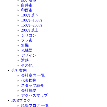
鎌ヶ谷市
白井市
印西市
100万以下
100万~150万
150万~200万
200万以上
シリコン
フッ素
無機
光触媒
デザイン
遮熱
その他
会社案内
会社案内 一覧
代表挨拶
スタッフ紹介
会社概要
アクセスマップ
現場ブログ
現場ブログ 一覧