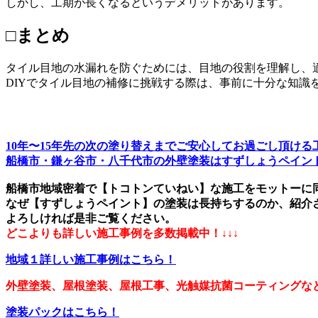
しかし、工期が長くなるというデメリットがあります。
□まとめ
タイル目地の水漏れを防ぐためには、目地の役割を理解し、
DIYでタイル目地の補修に挑戦する際は、事前に十分な知識
10年〜15年先の次の塗り替えまでご安心してお過ごし頂け
船橋市・鎌ヶ谷市・八千代市の外壁塗装はすずしょうペイン
船橋市地域密着で【トコトンていねい】な施工をモットーに
なぜ【すずしょうペイント】の塗装は長持ちするのか、紹介
よろしければ是非ご覧ください。
どこよりも詳しい施工事例を多数掲載中！↓↓↓
地域１詳しい施工事例はこちら！
外壁塗装、屋根塗装、屋根工事、光触媒抗菌コーティングなど
塗装パックはこちら！