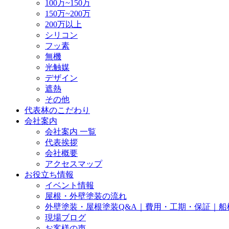
100万~150万
150万~200万
200万以上
シリコン
フッ素
無機
光触媒
デザイン
遮熱
その他
代表林のこだわり
会社案内
会社案内 一覧
代表挨拶
会社概要
アクセスマップ
お役立ち情報
イベント情報
屋根・外壁塗装の流れ
外壁塗装・屋根塗装Q&A｜費用・工期・保証｜船
現場ブログ
お客様の声