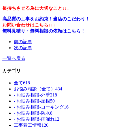
長持ちさせる為に大切なこと↓↓↓
高品質の工事をお約束！当店のこだわり！
お問い合わせはこちら↓↓↓
無料見積り・無料相談の依頼はこちら！
前の記事
次の記事
一覧へ戻る
カテゴリ
全て
618
お悩み相談（全て）
434
- お悩み相談-外壁
218
- お悩み相談-屋根
50
- お悩み相談-コーキング
16
- お悩み相談-防水
8
- お悩み相談-雨漏れ
12
工事着工情報
126