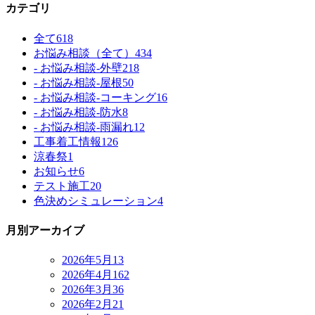
カテゴリ
全て
618
お悩み相談（全て）
434
- お悩み相談-外壁
218
- お悩み相談-屋根
50
- お悩み相談-コーキング
16
- お悩み相談-防水
8
- お悩み相談-雨漏れ
12
工事着工情報
126
涼春祭
1
お知らせ
6
テスト施工
20
色決めシミュレーション
4
月別アーカイブ
2026年5月
13
2026年4月
162
2026年3月
36
2026年2月
21