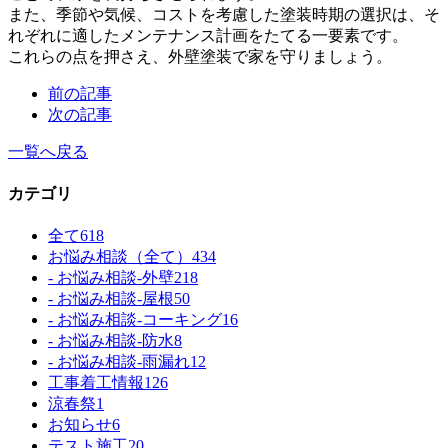
また、季節や気候、コストを考慮した塗装時期の選択は、そ
れぞれに適したメンテナンス計画をたてる一要素です。
これらの点を押さえ、外壁塗装で家を守りましょう。
前の記事
次の記事
一覧へ戻る
カテゴリ
全て
618
お悩み相談（全て）
434
- お悩み相談-外壁
218
- お悩み相談-屋根
50
- お悩み相談-コーキング
16
- お悩み相談-防水
8
- お悩み相談-雨漏れ
12
工事着工情報
126
涼春祭
1
お知らせ
6
テスト施工
20