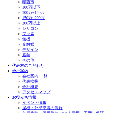
印西市
100万以下
100万~150万
150万~200万
200万以上
シリコン
フッ素
無機
光触媒
デザイン
遮熱
その他
代表林のこだわり
会社案内
会社案内 一覧
代表挨拶
会社概要
アクセスマップ
お役立ち情報
イベント情報
屋根・外壁塗装の流れ