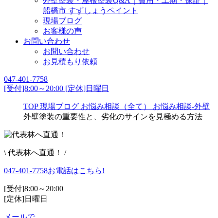
外壁塗装・屋根塗装Q&A｜費用・工期・保証｜
船橋市 すずしょうペイント
現場ブログ
お客様の声
お問い合わせ
お問い合わせ
お見積もり依頼
047-401-7758
[受付]8:00～20:00 [定休]日曜日
TOP
現場ブログ
お悩み相談（全て）
お悩み相談-外壁
外壁塗装の重要性と、劣化のサインを見極める方法
\ 代表林へ直通！ /
047-401-7758
お電話はこちら!
[受付]8:00～20:00
[定休]日曜日
メールで