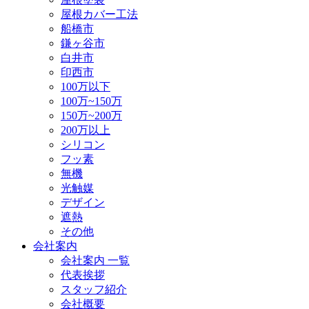
屋根カバー工法
船橋市
鎌ヶ谷市
白井市
印西市
100万以下
100万~150万
150万~200万
200万以上
シリコン
フッ素
無機
光触媒
デザイン
遮熱
その他
会社案内
会社案内 一覧
代表挨拶
スタッフ紹介
会社概要