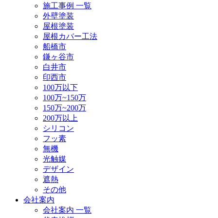
施工事例 一覧
外壁塗装
屋根塗装
屋根カバー工法
船橋市
鎌ヶ谷市
白井市
印西市
100万以下
100万~150万
150万~200万
200万以上
シリコン
フッ素
無機
光触媒
デザイン
遮熱
その他
会社案内
会社案内 一覧