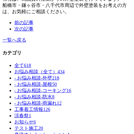
船橋市・鎌ヶ谷市・八千代市周辺で外壁塗装をお考えの方
は、お気軽にご相談ください。
前の記事
次の記事
一覧へ戻る
カテゴリ
全て
618
お悩み相談（全て）
434
- お悩み相談-外壁
218
- お悩み相談-屋根
50
- お悩み相談-コーキング
16
- お悩み相談-防水
8
- お悩み相談-雨漏れ
12
工事着工情報
126
涼春祭
1
お知らせ
6
テスト施工
20