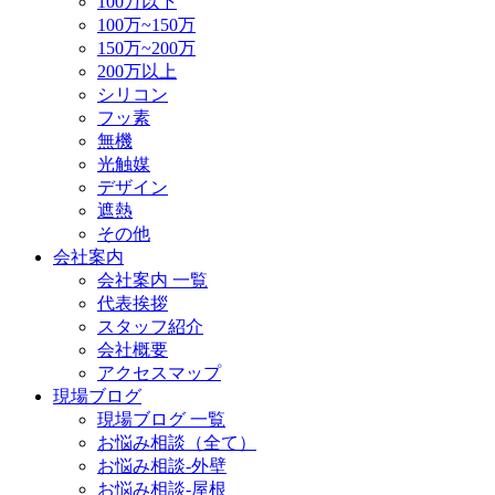
100万以下
100万~150万
150万~200万
200万以上
シリコン
フッ素
無機
光触媒
デザイン
遮熱
その他
会社案内
会社案内 一覧
代表挨拶
スタッフ紹介
会社概要
アクセスマップ
現場ブログ
現場ブログ 一覧
お悩み相談（全て）
お悩み相談-外壁
お悩み相談-屋根