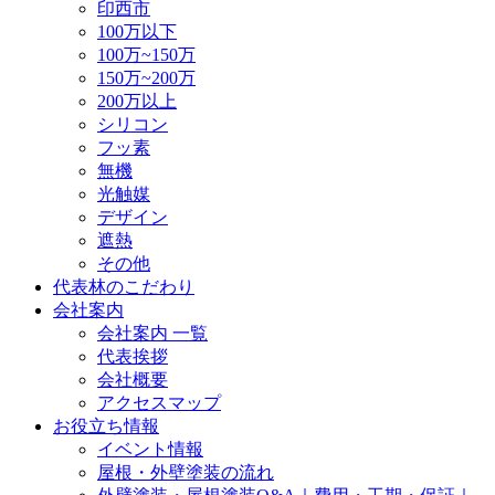
印西市
100万以下
100万~150万
150万~200万
200万以上
シリコン
フッ素
無機
光触媒
デザイン
遮熱
その他
代表林のこだわり
会社案内
会社案内 一覧
代表挨拶
会社概要
アクセスマップ
お役立ち情報
イベント情報
屋根・外壁塗装の流れ