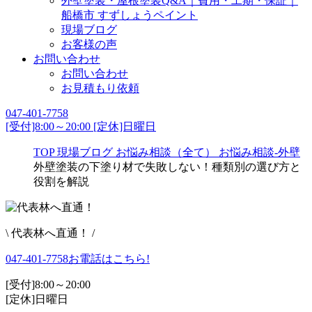
外壁塗装・屋根塗装Q&A｜費用・工期・保証｜
船橋市 すずしょうペイント
現場ブログ
お客様の声
お問い合わせ
お問い合わせ
お見積もり依頼
047-401-7758
[受付]8:00～20:00 [定休]日曜日
TOP
現場ブログ
お悩み相談（全て）
お悩み相談-外壁
外壁塗装の下塗り材で失敗しない！種類別の選び方と
役割を解説
\ 代表林へ直通！ /
047-401-7758
お電話はこちら!
[受付]8:00～20:00
[定休]日曜日