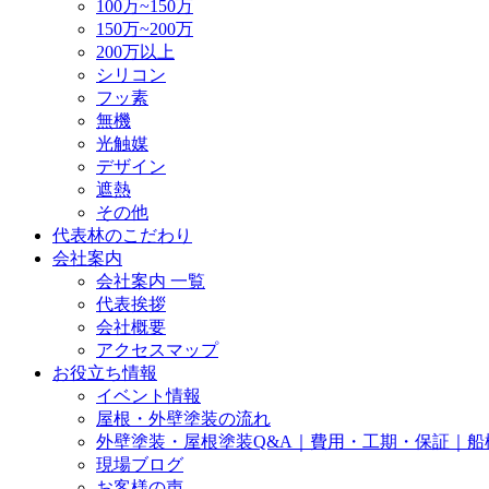
100万~150万
150万~200万
200万以上
シリコン
フッ素
無機
光触媒
デザイン
遮熱
その他
代表林のこだわり
会社案内
会社案内 一覧
代表挨拶
会社概要
アクセスマップ
お役立ち情報
イベント情報
屋根・外壁塗装の流れ
外壁塗装・屋根塗装Q&A｜費用・工期・保証｜船
現場ブログ
お客様の声