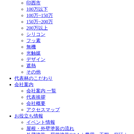
印西市
100万以下
100万~150万
150万~200万
200万以上
シリコン
フッ素
無機
光触媒
デザイン
遮熱
その他
代表林のこだわり
会社案内
会社案内 一覧
代表挨拶
会社概要
アクセスマップ
お役立ち情報
イベント情報
屋根・外壁塗装の流れ