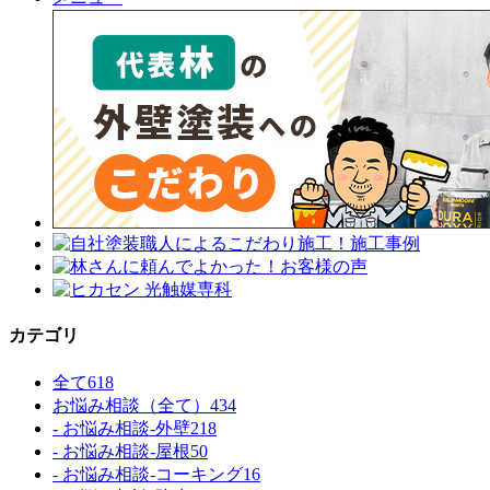
カテゴリ
全て
618
お悩み相談（全て）
434
- お悩み相談-外壁
218
- お悩み相談-屋根
50
- お悩み相談-コーキング
16