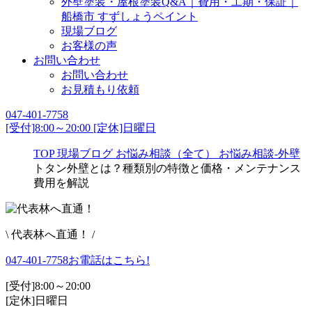
外壁塗装・屋根塗装Q&A｜費用・工期・保証｜
船橋市 すずしょうペイント
現場ブログ
お客様の声
お問い合わせ
お問い合わせ
お見積もり依頼
047-401-7758
[受付]8:00～20:00 [定休]日曜日
TOP
現場ブログ
お悩み相談（全て）
お悩み相談-外壁
トタン外壁とは？種類別の特徴と価格・メンテナンス
費用を解説
\ 代表林へ直通！ /
047-401-7758
お電話はこちら!
[受付]8:00～20:00
[定休]日曜日