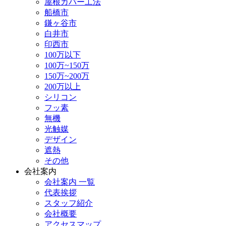
屋根カバー工法
船橋市
鎌ヶ谷市
白井市
印西市
100万以下
100万~150万
150万~200万
200万以上
シリコン
フッ素
無機
光触媒
デザイン
遮熱
その他
会社案内
会社案内 一覧
代表挨拶
スタッフ紹介
会社概要
アクセスマップ