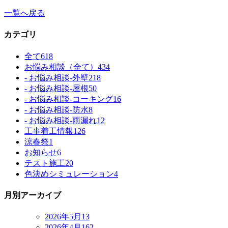
一覧へ戻る
カテゴリ
全て
618
お悩み相談（全て）
434
- お悩み相談-外壁
218
- お悩み相談-屋根
50
- お悩み相談-コーキング
16
- お悩み相談-防水
8
- お悩み相談-雨漏れ
12
工事着工情報
126
涼春祭
1
お知らせ
6
テスト施工
20
色決めシミュレーション
4
月別アーカイブ
2026年5月
13
2026年4月
162