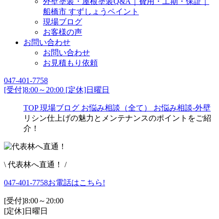
外壁塗装・屋根塗装Q&A｜費用・工期・保証｜
船橋市 すずしょうペイント
現場ブログ
お客様の声
お問い合わせ
お問い合わせ
お見積もり依頼
047-401-7758
[受付]8:00～20:00 [定休]日曜日
TOP
現場ブログ
お悩み相談（全て）
お悩み相談-外壁
リシン仕上げの魅力とメンテナンスのポイントをご紹
介！
\ 代表林へ直通！ /
047-401-7758
お電話はこちら!
[受付]8:00～20:00
[定休]日曜日