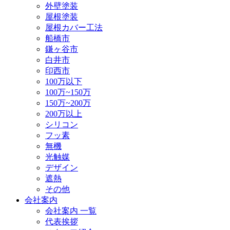
外壁塗装
屋根塗装
屋根カバー工法
船橋市
鎌ヶ谷市
白井市
印西市
100万以下
100万~150万
150万~200万
200万以上
シリコン
フッ素
無機
光触媒
デザイン
遮熱
その他
会社案内
会社案内 一覧
代表挨拶