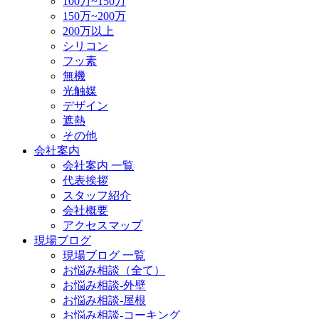
100万~150万
150万~200万
200万以上
シリコン
フッ素
無機
光触媒
デザイン
遮熱
その他
会社案内
会社案内 一覧
代表挨拶
スタッフ紹介
会社概要
アクセスマップ
現場ブログ
現場ブログ 一覧
お悩み相談（全て）
お悩み相談-外壁
お悩み相談-屋根
お悩み相談-コーキング