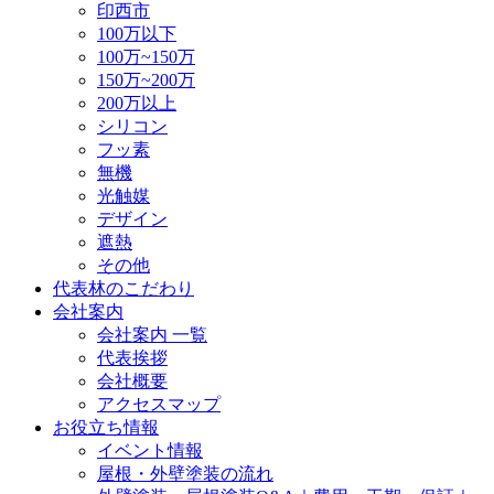
印西市
100万以下
100万~150万
150万~200万
200万以上
シリコン
フッ素
無機
光触媒
デザイン
遮熱
その他
代表林のこだわり
会社案内
会社案内 一覧
代表挨拶
会社概要
アクセスマップ
お役立ち情報
イベント情報
屋根・外壁塗装の流れ