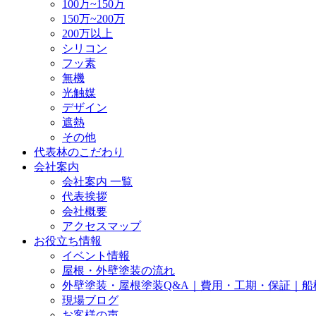
100万~150万
150万~200万
200万以上
シリコン
フッ素
無機
光触媒
デザイン
遮熱
その他
代表林のこだわり
会社案内
会社案内 一覧
代表挨拶
会社概要
アクセスマップ
お役立ち情報
イベント情報
屋根・外壁塗装の流れ
外壁塗装・屋根塗装Q&A｜費用・工期・保証｜船
現場ブログ
お客様の声