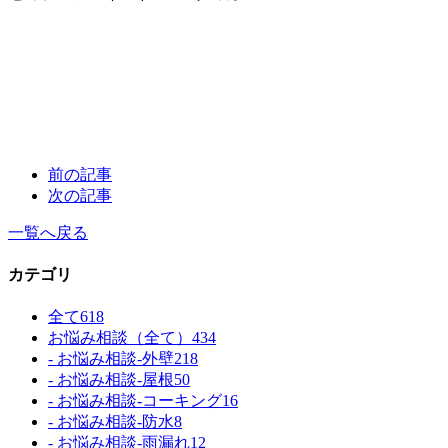
前の記事
次の記事
一覧へ戻る
カテゴリ
全て
618
お悩み相談（全て）
434
- お悩み相談-外壁
218
- お悩み相談-屋根
50
- お悩み相談-コーキング
16
- お悩み相談-防水
8
- お悩み相談-雨漏れ
12