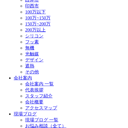
印西市
100万以下
100万~150万
150万~200万
200万以上
シリコン
フッ素
無機
光触媒
デザイン
遮熱
その他
会社案内
会社案内 一覧
代表挨拶
スタッフ紹介
会社概要
アクセスマップ
現場ブログ
現場ブログ 一覧
お悩み相談（全て）