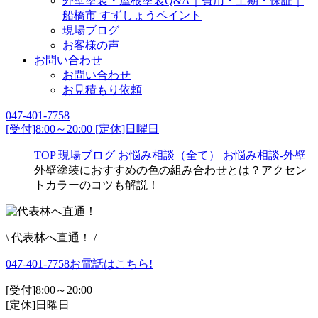
外壁塗装・屋根塗装Q&A｜費用・工期・保証｜
船橋市 すずしょうペイント
現場ブログ
お客様の声
お問い合わせ
お問い合わせ
お見積もり依頼
047-401-7758
[受付]8:00～20:00 [定休]日曜日
TOP
現場ブログ
お悩み相談（全て）
お悩み相談-外壁
外壁塗装におすすめの色の組み合わせとは？アクセン
トカラーのコツも解説！
\ 代表林へ直通！ /
047-401-7758
お電話はこちら!
[受付]8:00～20:00
[定休]日曜日