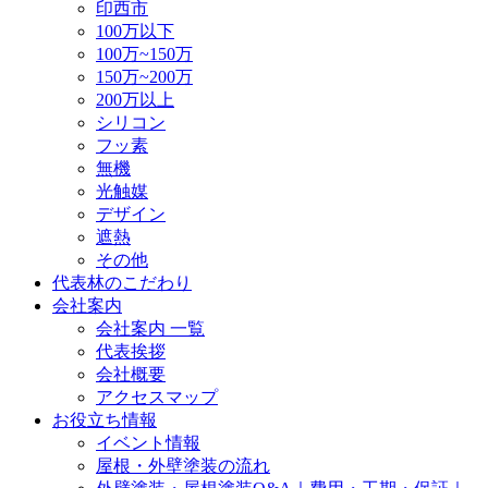
印西市
100万以下
100万~150万
150万~200万
200万以上
シリコン
フッ素
無機
光触媒
デザイン
遮熱
その他
代表林のこだわり
会社案内
会社案内 一覧
代表挨拶
会社概要
アクセスマップ
お役立ち情報
イベント情報
屋根・外壁塗装の流れ