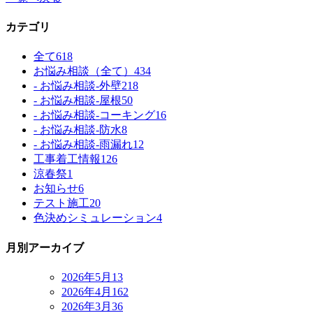
カテゴリ
全て
618
お悩み相談（全て）
434
- お悩み相談-外壁
218
- お悩み相談-屋根
50
- お悩み相談-コーキング
16
- お悩み相談-防水
8
- お悩み相談-雨漏れ
12
工事着工情報
126
涼春祭
1
お知らせ
6
テスト施工
20
色決めシミュレーション
4
月別アーカイブ
2026年5月
13
2026年4月
162
2026年3月
36