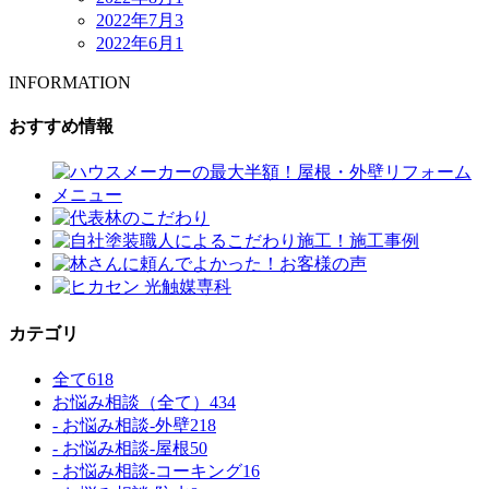
2022年7月
3
2022年6月
1
INFORMATION
おすすめ情報
カテゴリ
全て
618
お悩み相談（全て）
434
- お悩み相談-外壁
218
- お悩み相談-屋根
50
- お悩み相談-コーキング
16