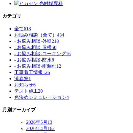
カテゴリ
全て
618
お悩み相談（全て）
434
- お悩み相談-外壁
218
- お悩み相談-屋根
50
- お悩み相談-コーキング
16
- お悩み相談-防水
8
- お悩み相談-雨漏れ
12
工事着工情報
126
涼春祭
1
お知らせ
6
テスト施工
20
色決めシミュレーション
4
月別アーカイブ
2026年5月
13
2026年4月
162