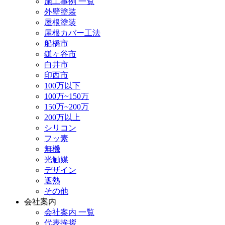
施工事例 一覧
外壁塗装
屋根塗装
屋根カバー工法
船橋市
鎌ヶ谷市
白井市
印西市
100万以下
100万~150万
150万~200万
200万以上
シリコン
フッ素
無機
光触媒
デザイン
遮熱
その他
会社案内
会社案内 一覧
代表挨拶