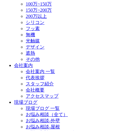
100万~150万
150万~200万
200万以上
シリコン
フッ素
無機
光触媒
デザイン
遮熱
その他
会社案内
会社案内 一覧
代表挨拶
スタッフ紹介
会社概要
アクセスマップ
現場ブログ
現場ブログ 一覧
お悩み相談（全て）
お悩み相談-外壁
お悩み相談-屋根