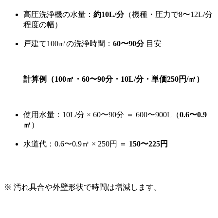
高圧洗浄機の水量：
約10L/分
（機種・圧力で8〜12L/分
程度の幅）
戸建て100㎡の洗浄時間：
60〜90分
目安
計算例（100㎡・60〜90分・10L/分・単価250円/㎥）
使用水量：10L/分 × 60〜90分 ＝ 600〜900L（
0.6〜0.9
㎥
）
水道代：0.6〜0.9㎥ × 250円 ＝
150〜225円
※ 汚れ具合や外壁形状で時間は増減します。