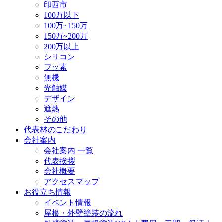
印西市
100万以下
100万~150万
150万~200万
200万以上
シリコン
フッ素
無機
光触媒
デザイン
遮熱
その他
代表林のこだわり
会社案内
会社案内 一覧
代表挨拶
会社概要
アクセスマップ
お役立ち情報
イベント情報
屋根・外壁塗装の流れ