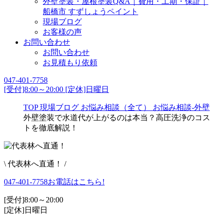
外壁塗装・屋根塗装Q&A｜費用・工期・保証｜
船橋市 すずしょうペイント
現場ブログ
お客様の声
お問い合わせ
お問い合わせ
お見積もり依頼
047-401-7758
[受付]8:00～20:00 [定休]日曜日
TOP
現場ブログ
お悩み相談（全て）
お悩み相談-外壁
外壁塗装で水道代が上がるのは本当？高圧洗浄のコス
トを徹底解説！
\ 代表林へ直通！ /
047-401-7758
お電話はこちら!
[受付]8:00～20:00
[定休]日曜日