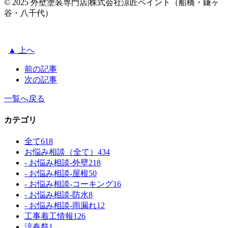
© 2025 外壁塗装専門店|株式会社涼匠ペイント（船橋・鎌ヶ
谷・八千代）
▲ 上へ
前の記事
次の記事
一覧へ戻る
カテゴリ
全て
618
お悩み相談（全て）
434
- お悩み相談-外壁
218
- お悩み相談-屋根
50
- お悩み相談-コーキング
16
- お悩み相談-防水
8
- お悩み相談-雨漏れ
12
工事着工情報
126
涼春祭
1