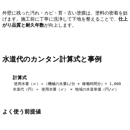
外壁に残った汚れ・カビ・苔・古い塗膜は、塗料の密着を妨
げます。施工前に丁寧に洗浄して下地を整えることで、
仕上
がり品質と耐久年数
が向上します。
水道代のカンタン計算式と事例
計算式
使用水量（㎥）＝（機械の水量L/分 × 稼働時間分）÷ 1,000
水道代（円）＝ 使用水量（㎥） × 地域の水道単価（円/㎥）
よく使う前提値