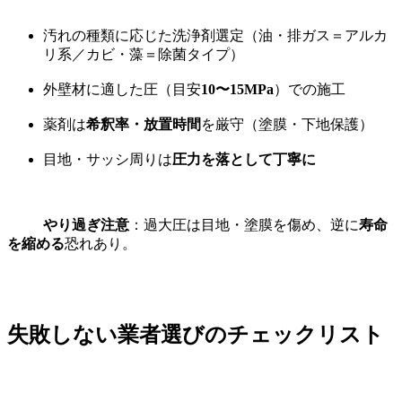
汚れの種類に応じた洗浄剤選定（油・排ガス＝アルカ
リ系／カビ・藻＝除菌タイプ）
外壁材に適した圧（目安
10〜15MPa
）での施工
薬剤は
希釈率・放置時間
を厳守（塗膜・下地保護）
目地・サッシ周りは
圧力を落として丁寧に
やり過ぎ注意
：過大圧は目地・塗膜を傷め、逆に
寿命
を縮める
恐れあり。
失敗しない業者選びのチェックリスト