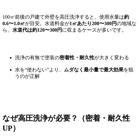
100㎡前後の戸建て外壁を高圧洗浄すると、使用水量は
約
0.6〜1.0㎥
が目安。水道料金が
1㎥あたり200〜300円
の地域な
ら、
水道代は約120〜300円
に収まるケースが多いです。
洗浄の有無で塗装の
密着性・耐久性
が大きく変わる
水を“使わない”より、
ムダなく最小量で最大効果
を狙
うのが正解
なぜ高圧洗浄が必要？（密着・耐久性
UP）