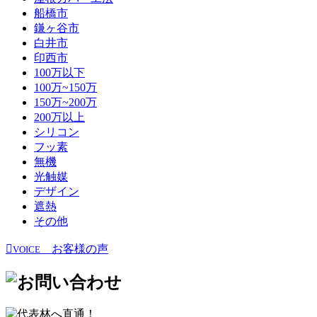
船橋市
鎌ヶ谷市
白井市
印西市
100万以下
100万~150万
150万~200万
200万以上
シリコン
フッ素
無機
光触媒
デザイン
遮熱
その他
お客様の声
VOICE