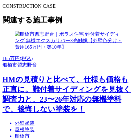
CONSTRUCTION CASE
関連する施工事例
165
万円(税込)
船橋市習志野台
HMの見積りと比べて、仕様も価格も
正直に。難付着サイディングを見抜く
調査力と、23〜26年対応の無機塗料
で、後悔しない塗装を！
外壁塗装
屋根塗装
船橋市