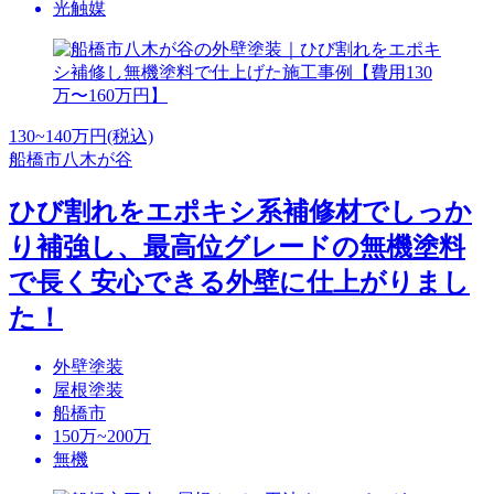
光触媒
130~140
万円(税込)
船橋市八木が谷
ひび割れをエポキシ系補修材でしっか
り補強し、最高位グレードの無機塗料
で長く安心できる外壁に仕上がりまし
た！
外壁塗装
屋根塗装
船橋市
150万~200万
無機