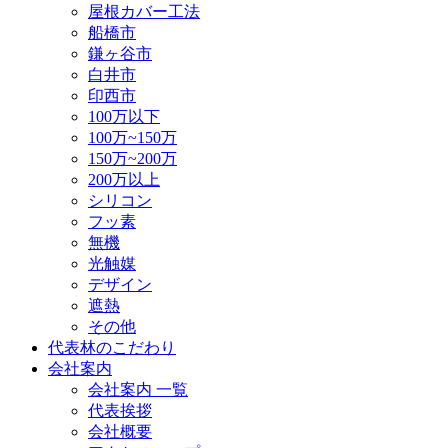
屋根カバー工法
船橋市
鎌ヶ谷市
白井市
印西市
100万以下
100万~150万
150万~200万
200万以上
シリコン
フッ素
無機
光触媒
デザイン
遮熱
その他
代表林のこだわり
会社案内
会社案内 一覧
代表挨拶
会社概要