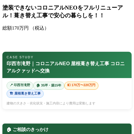
塗装できないコロニアルNEOをフルリニューア
ル！葺き替え工事で安心の暮らしを！！
総額
170
万円
（税込）
CASE STUDY
印西市滝野｜コロニアルNEO 屋根葺き替え工事 コロニ
アルクァッドへ交換
📍 印西市滝野
💴 170万〜220万円
🏠 35坪・築15年
🏗️ 屋根葺き替え工事
建物の大きさ・劣化状況・施工内容により費用は変動します
🏠 ご相談のきっかけ