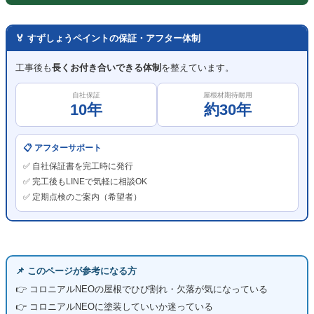
🏅 すずしょうペイントの保証・アフター体制
工事後も
長くお付き合いできる体制
を整えています。
自社保証
屋根材期待耐用
10年
約30年
📋 アフターサポート
✅ 自社保証書を完工時に発行
✅ 完工後もLINEで気軽に相談OK
✅ 定期点検のご案内（希望者）
📌 このページが参考になる方
👉 コロニアルNEOの屋根でひび割れ・欠落が気になっている
👉 コロニアルNEOに塗装していいか迷っている