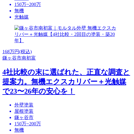
150万~200万
無機
光触媒
168
万円(税込)
鎌ヶ谷市南初富
4社比較の末に選ばれた、正直な調査と
提案力。無機エクスカリバー＋光触媒
で23〜26年の安心を！
外壁塗装
屋根塗装
鎌ヶ谷市
150万~200万
無機