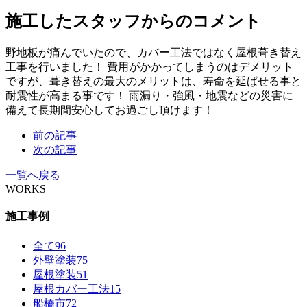
施工したスタッフからのコメント
野地板が痛んでいたので、カバー工法ではなく屋根葺き替え
工事を行いました！ 費用がかかってしまうのはデメリット
ですが、葺き替えの最大のメリットは、寿命を延ばせる事と
耐震性が高まる事です！ 雨漏り・強風・地震などの災害に
備えて長期間安心してお過ごし頂けます！
前の記事
次の記事
一覧へ戻る
WORKS
施工事例
全て
96
外壁塗装
75
屋根塗装
51
屋根カバー工法
15
船橋市
72