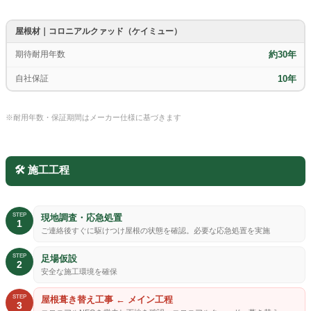
屋根材｜コロニアルクァッド（ケイミュー）
期待耐用年数
約30年
自社保証
10年
※耐用年数・保証期間はメーカー仕様に基づきます
🛠️ 施工工程
STEP
現地調査・応急処置
1
ご連絡後すぐに駆けつけ屋根の状態を確認。必要な応急処置を実施
STEP
足場仮設
2
安全な施工環境を確保
STEP
屋根葺き替え工事 ← メイン工程
3