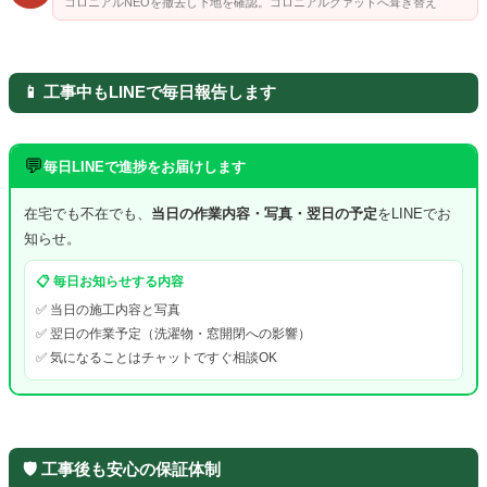
コロニアルNEOを撤去し下地を確認。コロニアルクァッドへ葺き替え
📱 工事中もLINEで毎日報告します
💬
毎日LINEで進捗をお届けします
在宅でも不在でも、
当日の作業内容・写真・翌日の予定
をLINEでお
知らせ。
📋 毎日お知らせする内容
✅ 当日の施工内容と写真
✅ 翌日の作業予定（洗濯物・窓開閉への影響）
✅ 気になることはチャットですぐ相談OK
🛡️ 工事後も安心の保証体制