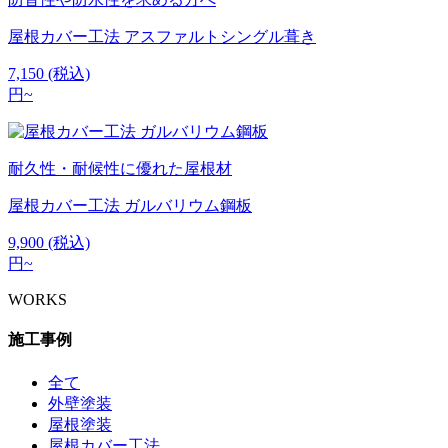
屋根カバー工法 アスファルトシングル葺き
7,150
(税込)
円~
耐久性・耐候性に優れた屋根材
屋根カバー工法 ガルバリウム鋼板
9,900
(税込)
円~
WORKS
施工事例
全て
外壁塗装
屋根塗装
屋根カバー工法