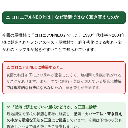
⚠️ コロニアルNEOとは｜なぜ塗装ではなく葺き替えなのか
今回の屋根材は
「コロニアルNEO」
でした。1990年代後半〜2004年
頃に製造されたノンアスベスト屋根材で、経年劣化による割れ・剥
がれのトラブルが起きやすいことで知られています。
⚠️ コロニアルNEOに塗装すると…
表面の特殊加工により塗料が密着しにくく、短期間で塗膜が剥がれる
リスクがあります。また、すでに割れ・欠落が進んでいる場合は
塗装
では根本的な解決にならない
ため、葺き替えが最適です。
✅ 「塗装で済ませていい屋根かどうか」を正直に診断
現地調査で屋根の状態を正確に確認し、
塗装・カバー工法・葺き替え
の中から最適な工法を正直にご提案
しています。今回は下地の状態も
確認したうえで葺き替えをご提案しました。