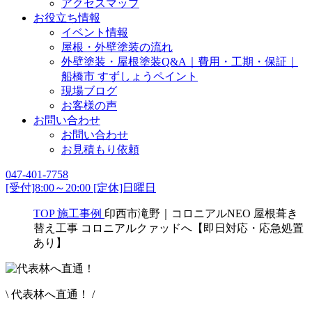
アクセスマップ
お役立ち情報
イベント情報
屋根・外壁塗装の流れ
外壁塗装・屋根塗装Q&A｜費用・工期・保証｜
船橋市 すずしょうペイント
現場ブログ
お客様の声
お問い合わせ
お問い合わせ
お見積もり依頼
047-401-7758
[受付]8:00～20:00 [定休]日曜日
TOP
施工事例
印西市滝野｜コロニアルNEO 屋根葺き
替え工事 コロニアルクァッドへ【即日対応・応急処置
あり】
\ 代表林へ直通！ /