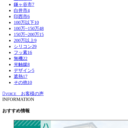
鎌ヶ谷市
7
白井市
4
印西市
6
100万以下
10
100万~150万
48
150万~200万
15
200万以上
9
シリコン
29
フッ素
16
無機
22
光触媒
8
デザイン
5
遮熱
17
その他
10
お客様の声
VOICE
INFORMATION
おすすめ情報