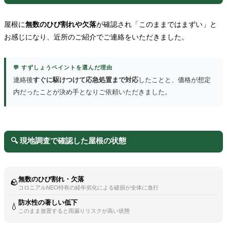
屋根に
無数のひび割れや欠落
が確認され「このままではまずい」と
お感じになり、近所のご紹介でご連絡をいただきました。
💬 すずしょうペイントを選んだ理由
連絡後
すぐに駆けつけて応急処置まで対応
したことと、価格が想定
内だったことが決め手となりご依頼いただきました。
🔍 現地調査で確認した屋根の状態
無数のひび割れ・欠落
🪨
コロニアルNEO特有の経年劣化による破損が全体に進行
防水性の著しい低下
💧
このまま放置すると雨漏りリスクが高い状態