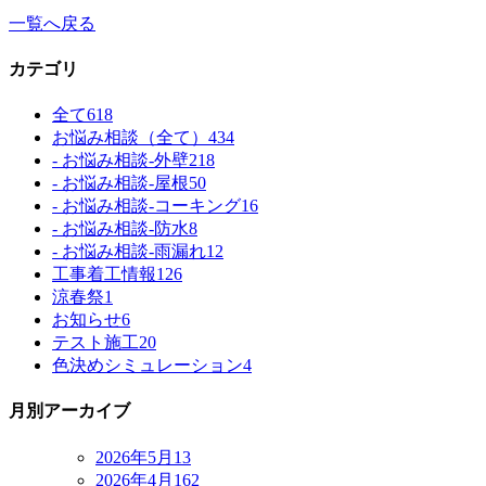
一覧へ戻る
カテゴリ
全て
618
お悩み相談（全て）
434
- お悩み相談-外壁
218
- お悩み相談-屋根
50
- お悩み相談-コーキング
16
- お悩み相談-防水
8
- お悩み相談-雨漏れ
12
工事着工情報
126
涼春祭
1
お知らせ
6
テスト施工
20
色決めシミュレーション
4
月別アーカイブ
2026年5月
13
2026年4月
162