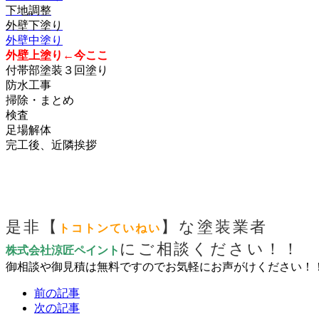
下地調整
外壁下塗り
外壁中塗り
外壁上塗り←今ここ
付帯部塗装３回塗り
防水工事
掃除・まとめ
検査
足場解体
完工後、近隣挨拶
是非【
】な塗装業者
トコトンていねい
にご相談ください！！
株式会社涼匠ペイント
御相談や御見積は無料ですのでお気軽にお声がけください！
前の記事
次の記事