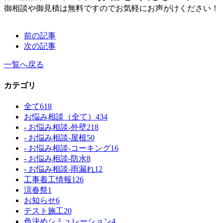
御相談や御見積は無料ですのでお気軽にお声がけください！
前の記事
次の記事
一覧へ戻る
カテゴリ
全て
618
お悩み相談（全て）
434
- お悩み相談-外壁
218
- お悩み相談-屋根
50
- お悩み相談-コーキング
16
- お悩み相談-防水
8
- お悩み相談-雨漏れ
12
工事着工情報
126
涼春祭
1
お知らせ
6
テスト施工
20
色決めシミュレーション
4