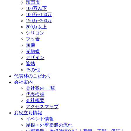
印西市
100万以下
100万~150万
150万~200万
200万以上
シリコン
フッ素
無機
光触媒
デザイン
遮熱
その他
代表林のこだわり
会社案内
会社案内 一覧
代表挨拶
会社概要
アクセスマップ
お役立ち情報
イベント情報
屋根・外壁塗装の流れ