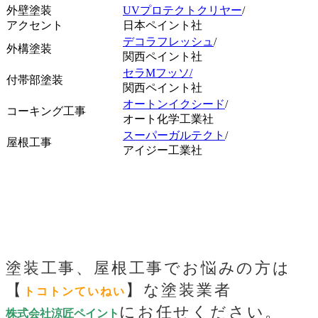
外壁塗装
UVプロテクトクリヤー
/
アクセント
日本ペイント社
デコラフレッシュ
/
外構塗装
関西ペイント社
セラMフッソ/
付帯部塗装
関西ペイント社
オートンイクシード
/
コーキング工事
オート化学工業社
スーパーガルテクト
/
屋根工事
アイジー工業社
塗装工事、屋根工事でお悩みの方は
【
】な塗装業者
トコトンていねい
にお任せください。
株式会社涼匠ペイント