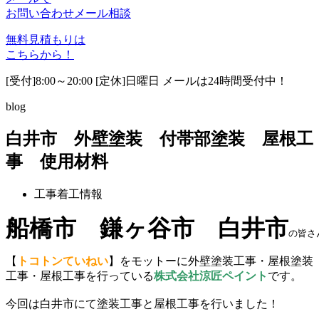
お問い合わせ
メール相談
無料見積もりは
こちらから！
[受付]8:00～20:00 [定休]日曜日 メールは24時間受付中！
blog
白井市 外壁塗装 付帯部塗装 屋根工
事 使用材料
工事着工情報
船橋市　鎌ヶ谷市　白井市
の皆さ
【
トコトンていねい
】をモットーに外壁塗装工事・屋根塗装
工事・屋根工事を行っている
株式会社涼匠ペイント
です。
今回は白井市にて塗装工事と屋根工事を行いました！