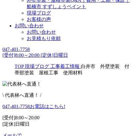
外壁塗装・屋根塗装Q&A｜費用・工期・保証｜
船橋市 すずしょうペイント
現場ブログ
お客様の声
お問い合わせ
お問い合わせ
お見積もり依頼
047-401-7758
[受付]8:00～20:00 [定休]日曜日
TOP
現場ブログ
工事着工情報
白井市 外壁塗装 付
帯部塗装 屋根工事 使用材料
\ 代表林へ直通！ /
047-401-7758
お電話はこちら!
[受付]8:00～20:00
[定休]日曜日
メールで