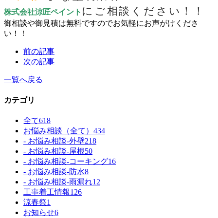
にご相談ください！！
株式会社涼匠ペイント
御相談や御見積は無料ですのでお気軽にお声がけくださ
い！！
前の記事
次の記事
一覧へ戻る
カテゴリ
全て
618
お悩み相談（全て）
434
- お悩み相談-外壁
218
- お悩み相談-屋根
50
- お悩み相談-コーキング
16
- お悩み相談-防水
8
- お悩み相談-雨漏れ
12
工事着工情報
126
涼春祭
1
お知らせ
6