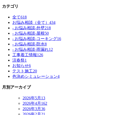
カテゴリ
全て
618
お悩み相談（全て）
434
- お悩み相談-外壁
218
- お悩み相談-屋根
50
- お悩み相談-コーキング
16
- お悩み相談-防水
8
- お悩み相談-雨漏れ
12
工事着工情報
126
涼春祭
1
お知らせ
6
テスト施工
20
色決めシミュレーション
4
月別アーカイブ
2026年5月
13
2026年4月
162
2026年3月
36
2026年2月
21