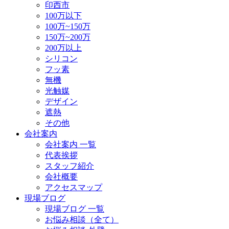
印西市
100万以下
100万~150万
150万~200万
200万以上
シリコン
フッ素
無機
光触媒
デザイン
遮熱
その他
会社案内
会社案内 一覧
代表挨拶
スタッフ紹介
会社概要
アクセスマップ
現場ブログ
現場ブログ 一覧
お悩み相談（全て）