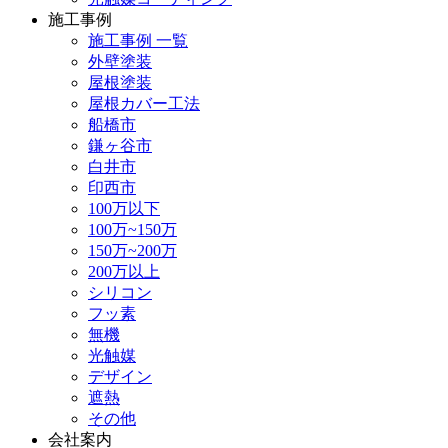
施工事例
施工事例 一覧
外壁塗装
屋根塗装
屋根カバー工法
船橋市
鎌ヶ谷市
白井市
印西市
100万以下
100万~150万
150万~200万
200万以上
シリコン
フッ素
無機
光触媒
デザイン
遮熱
その他
会社案内