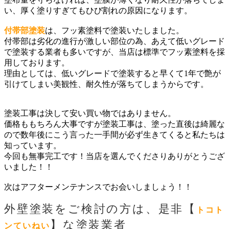
い、厚く塗りすぎてもひび割れの原因になります。
付帯部塗装
は、フッ素塗料で塗装いたしました。
付帯部は劣化の進行が激しい部位の為、あえて低いグレード
で塗装する
業者も多いですが、当店は標準でフッ素塗料を採
用しております。
理由としては、低いグレードで塗装すると早くて1年で艶が
引けてしまい美観性、耐久性が落ちてしまうからです。
塗装工事は決して安い買い物ではありません。
価格ももちろん大事ですが塗装工事は、塗った直後は綺麗な
ので数年後にこう言った一手間が必ず生きてくると私たちは
知っています。
今回も無事完工です！当店を選んでくださりありがとうござ
いました！！
次はアフターメンテナンスでお会いしましょう！！
外壁塗装をご検討の方は、是非【
トコト
】な塗装業者
ンていねい