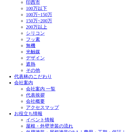
印西市
100万以下
100万~150万
150万~200万
200万以上
シリコン
フッ素
無機
光触媒
デザイン
遮熱
その他
代表林のこだわり
会社案内
会社案内 一覧
代表挨拶
会社概要
アクセスマップ
お役立ち情報
イベント情報
屋根・外壁塗装の流れ