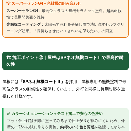
💡 スーパーセランG4＋光触媒の組み合わせ
スーパーセランG4：
最高位クラスの無機セラミック塗料。超高耐候
性で長期間美観を維持
光触媒コーティング：
太陽光で汚れを分解し雨で洗い流すセルフクリ
ーニング効果。「長持ちさせたい＋きれいを保ちたい」の両立
🏗️ 施工ポイント②｜屋根はSPネオ無機コートⅡで最高位耐
久性
屋根には
「SPネオ無機コートⅡ」
を採用。屋根専用の無機塗料で最
高位クラスの耐候性を確保しています。外壁と同様に長期対応を重
視した仕様です。
✅ カラーシミュレーション＋テスト施工で安心の色決め
マット仕上げは実際に塗ってみるまで仕上がりが掴みにくいため、外
壁の一部への試し塗りを実施。
納得のいく色と質感
を確認してから本