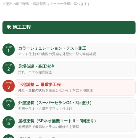
※塗料の耐用年数・保証期間はメーカー仕様に基づきます
🛠️ 施工工程
STEP
カラーシミュレーション・テスト施工
1
マット仕上げの実際の質感を外壁の一部で事前確認
STEP
足場仮設・高圧洗浄
2
汚れ・コケを徹底除去
STEP
下地調整 ← 最重要工程
3
外壁・屋根の状態を確認しながら丁寧に下地処理
STEP
外壁塗装（スーパーセランG4・3回塗り）
4
無機セラミック塗料でマット仕上げ
STEP
屋根塗装（SPネオ無機コートⅡ・3回塗り）
5
無機塗料で最高位クラスの耐候性を確保
STEP