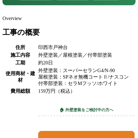
Overview
工事の概要
住所
印西市戸神台
施工内容
外壁塗装／屋根塗装／付帯部塗装
工期
約20日
外壁塗装：スーパーセランG4/N-90
使用商材・建
屋根塗装：SPネオ無機コートⅡ/ナスコン
材
付帯部塗装：セラMフッソ/ホワイト
費用総額
159万円（税込）
🏠 外壁塗装をご検討中の方へ