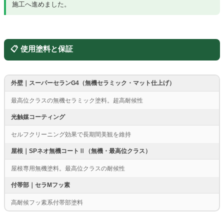
施工へ進めました。
📋 使用塗料と保証
外壁｜スーパーセランG4（無機セラミック・マット仕上げ）
最高位クラスの無機セラミック塗料。超高耐候性
光触媒コーティング
セルフクリーニング効果で長期間美観を維持
屋根｜SPネオ無機コートⅡ（無機・最高位クラス）
屋根専用無機塗料。最高位クラスの耐候性
付帯部｜セラMフッ素
高耐候フッ素系付帯部塗料