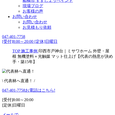
船橋市 すずしょうペイント
現場ブログ
お客様の声
お問い合わせ
お問い合わせ
お見積もり依頼
047-401-7758
[受付]8:00～20:00 [定休]日曜日
TOP
施工事例
印西市戸神台｜ミサワホーム 外壁・屋
根 無機塗料＋光触媒 マット仕上げ【代表の熱意が決め
手・築15年】
\ 代表林へ直通！ /
047-401-7758
お電話はこちら!
[受付]8:00～20:00
[定休]日曜日
メールで