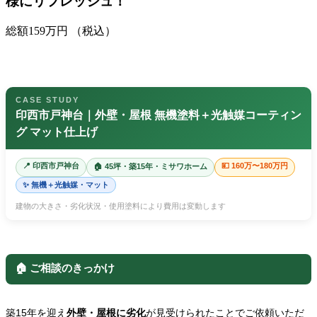
様にリフレッシュ！
総額
159
万円
（税込）
CASE STUDY
印西市戸神台｜外壁・屋根 無機塗料＋光触媒コーティン
グ マット仕上げ
📍 印西市戸神台
💴 160万〜180万円
🏠 45坪・築15年・ミサワホーム
✨ 無機＋光触媒・マット
建物の大きさ・劣化状況・使用塗料により費用は変動します
🏠 ご相談のきっかけ
築15年を迎え
外壁・屋根に劣化
が見受けられたことでご依頼いただ