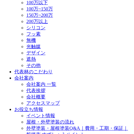
100万以下
100万~150万
150万~200万
200万以上
シリコン
フッ素
無機
光触媒
デザイン
遮熱
その他
代表林のこだわり
会社案内
会社案内 一覧
代表挨拶
会社概要
アクセスマップ
お役立ち情報
イベント情報
屋根・外壁塗装の流れ
外壁塗装・屋根塗装Q&A｜費用・工期・保証｜