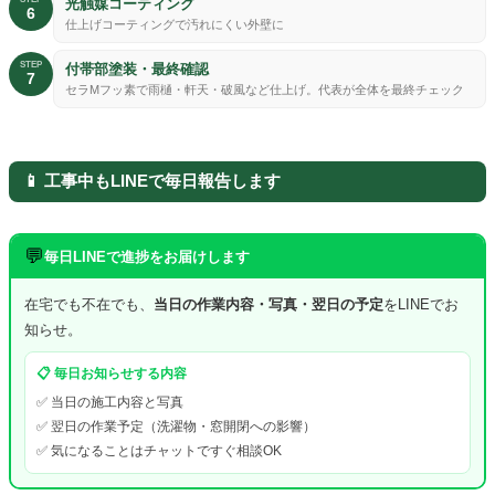
光触媒コーティング
6
仕上げコーティングで汚れにくい外壁に
STEP
付帯部塗装・最終確認
7
セラMフッ素で雨樋・軒天・破風など仕上げ。代表が全体を最終チェック
📱 工事中もLINEで毎日報告します
💬
毎日LINEで進捗をお届けします
在宅でも不在でも、
当日の作業内容・写真・翌日の予定
をLINEでお
知らせ。
📋 毎日お知らせする内容
✅ 当日の施工内容と写真
✅ 翌日の作業予定（洗濯物・窓開閉への影響）
✅ 気になることはチャットですぐ相談OK