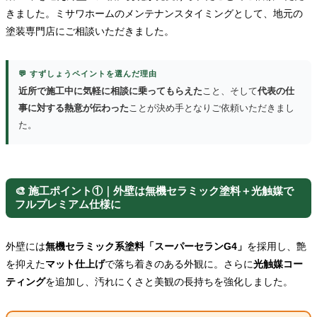
きました。ミサワホームのメンテナンスタイミングとして、地元の
塗装専門店にご相談いただきました。
💬 すずしょうペイントを選んだ理由
近所で施工中に気軽に相談に乗ってもらえた
こと、そして
代表の仕
事に対する熱意が伝わった
ことが決め手となりご依頼いただきまし
た。
🎨 施工ポイント①｜外壁は無機セラミック塗料＋光触媒で
フルプレミアム仕様に
外壁には
無機セラミック系塗料「スーパーセランG4」
を採用し、艶
を抑えた
マット仕上げ
で落ち着きのある外観に。さらに
光触媒コー
ティング
を追加し、汚れにくさと美観の長持ちを強化しました。